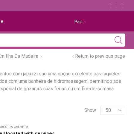
Descubra os melhores alojamentos com jacuzzi
RA
País
m Ilha Da Madeira
Return to previous page
entos com jacuzzi são uma opção excelente para aqueles
pados com uma banheira de hidromassagem, permitindo aos
especial de gozar as suas férias ou um fim-de-semana
Show
ARCO DA CALHETA
ll located with services