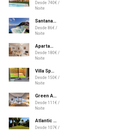
740
€
Santana in Nature Bed & Breakfast
86
€
Apartamento Praia da Oura
180
€
Villa Spa Margaridi Guimarães
150
€
Green Apartment
111
€
Atlantic Palm Garden Residence
107
€