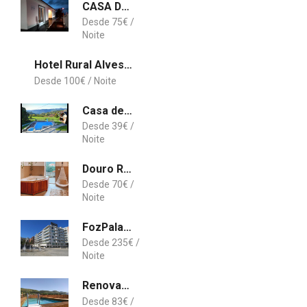
CASA DO ADRO -GRANEL
75
€
Hotel Rural Alves - Casa Alves Torneiros
100
€
Casa de Lobos
39
€
Douro Rural Suite
70
€
FozPalace Residence SPA
235
€
Renovated Wine Press House - WITH POOL
83
€