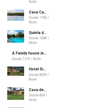
Casa Carvalheira Country House - Gerês
170
€
Quinta da Telheira
108
€
A Family house in Santa Cruz, Torres Vedras
127
€
Hotel Six Senses Douro Valley
800
€
Casa de Campo Bosque da Harmonia
85
€