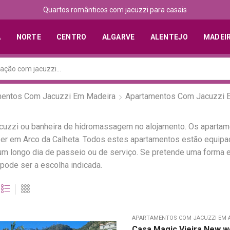
Quartos românticos com jacuzzi para casais
A
NORTE
CENTRO
ALGARVE
ALENTEJO
MADEI
mentos Com Jacuzzi Em Madeira
Apartamentos Com Jacuzzi E
acuzzi ou banheira de hidromassagem no alojamento. Os apartam
azer em Arco da Calheta. Todos estes apartamentos estão equi
um longo dia de passeio ou de serviço. Se pretende uma forma 
pode ser a escolha indicada.
APARTAMENTOS COM JACUZZI EM 
Casa Magic Vieira New we