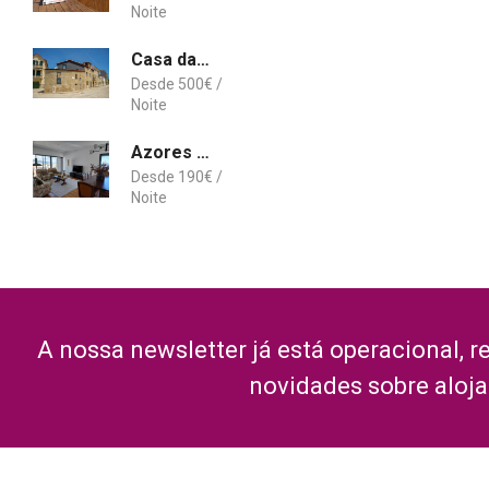
Casa da Mela
500
€
Azores Essence
190
€
A nossa newsletter já está operacional, r
novidades sobre aloj