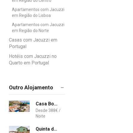
em Região do Centro
Apartamentos com Jacuzzi
em Região do Lisboa
Apartamentos com Jacuzzi
em Região do Norte
Casas com Jacuzzi em
Portugal
Hotéis com Jacuzzi no
Quarto em Portugal
Outro Alojamento
Casa Bom Porto
388
€
Quinta do Olival Loft Farmhouse in Douro Valley