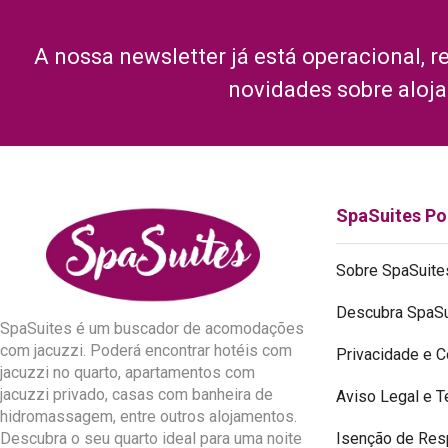
A nossa newsletter já está operacional, r
novidades sobre aloj
SpaSuites Po
Sobre SpaSuite
Descubra SpaSu
SpaSuites é um buscador de acomodações
com jacuzzi. Poderá encontrar hotéis com
Privacidade e 
jacuzzi no quarto, apartamentos com
jacuzzi privado, casas com banheira de
Aviso Legal e 
hidromassagem, entre outros alojamentos.
Isenção de Res
Descubra o seu quarto ideal para uma noite