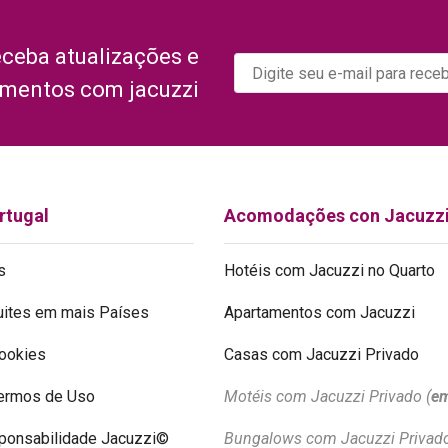
eceba atualizações e
amentos com jacuzzi
rtugal
Acomodações con Jacuzz
s
Hotéis com Jacuzzi no Quarto
ites em mais Países
Apartamentos com Jacuzzi
Cookies
Casas com Jacuzzi Privado
Termos de Uso
Motéis com Jacuzzi Privado (
em
ponsabilidade Jacuzzi©
Bungalows com Jacuzzi Privado