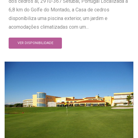
dos cedros al, 2910-367 Setúbal, Portugal Localizada a
6,8 km do Golfe do Montado, a Casa de cedros
disponibiliza uma piscina exterior, um jardim e
acomodações climatizadas com um...
VER DISPONIBILIDADE