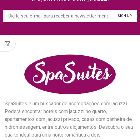
SpaSuites é um buscador de acomodações com jacuzzi.
Poderá encontrar hotéis com jacuzzi no quarto,
apartamentos com jacuzzi privado, casas com banheira de
hidromassagem, entre outros alojamentos. Descubra o seu
quarto ideal para uma noite romântica a dois.