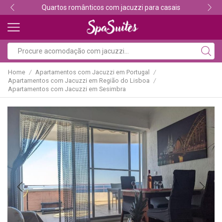
Descubra os melhores alojamentos com jacuzzi
Home
Apartamentos com Jacuzzi em Portugal
/
/
Apartamentos com Jacuzzi em Região do Lisboa
/
Apartamentos com Jacuzzi em Sesimbra