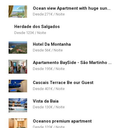
Ocean view Apartment with huge sunny Terrace, 2 Swimming pools & Tennis court
271
€
Herdade dos Salgados
123
€
Hotel Da Montanha
56
€
Apartamento BaySide - São Martinho do Porto
195
€
Cascais Terrace Be our Guest
401
€
Vista da Baia
130
€
Oceanos premium apartment
120
€