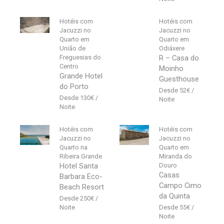
Hotéis com
Hotéis com
Jacuzzi no
Jacuzzi no
Quarto em
Quarto em
União de
Odiáxere
Freguesias do
R – Casa do
Centro
Moinho
Grande Hotel
Guesthouse
do Porto
52
€
130
€
Hotéis com
Hotéis com
Jacuzzi no
Jacuzzi no
Quarto na
Quarto em
Ribeira Grande
Miranda do
Hotel Santa
Douro
Casas
Barbara Eco-
Campo Cimo
Beach Resort
da Quinta
250
€
55
€