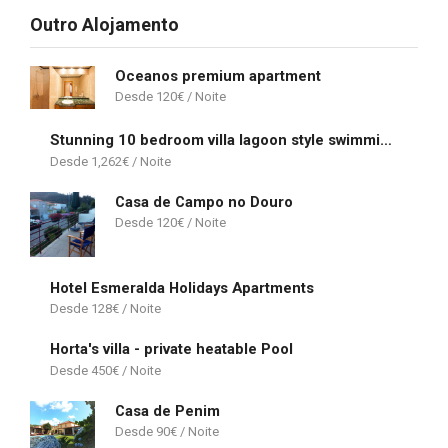
Outro Alojamento
Oceanos premium apartment
120
€
Stunning 10 bedroom villa lagoon style swimming pool jacuzzi pool table table tennis sauna gym
1,262
€
Casa de Campo no Douro
120
€
Hotel Esmeralda Holidays Apartments
128
€
Horta's villa - private heatable Pool
450
€
Casa de Penim
90
€