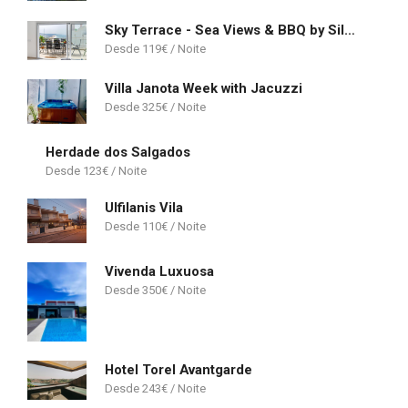
Sky Terrace - Sea Views & BBQ by Silver Prop
119
€
Villa Janota Week with Jacuzzi
325
€
Herdade dos Salgados
123
€
Ulfilanis Vila
110
€
Vivenda Luxuosa
350
€
Hotel Torel Avantgarde
243
€