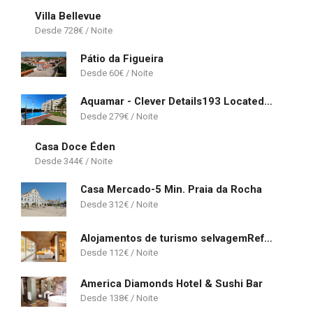
Villa Bellevue
728
€
Pátio da Figueira
60
€
Aquamar - Clever Details193 Located on the marina
279
€
Casa Doce Éden
344
€
Casa Mercado-5 Min. Praia da Rocha
312
€
Alojamentos de turismo selvagemRefúgio das Poldras
112
€
America Diamonds Hotel & Sushi Bar
138
€