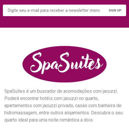
SpaSuites é um buscador de acomodações com jacuzzi.
Poderá encontrar hotéis com jacuzzi no quarto,
apartamentos com jacuzzi privado, casas com banheira de
hidromassagem, entre outros alojamentos. Descubra o seu
quarto ideal para uma noite romântica a dois.