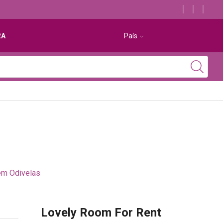
Descubra os melhores alojamentos com jacuzzi
RA
País
em Odivelas
Lovely Room For Rent