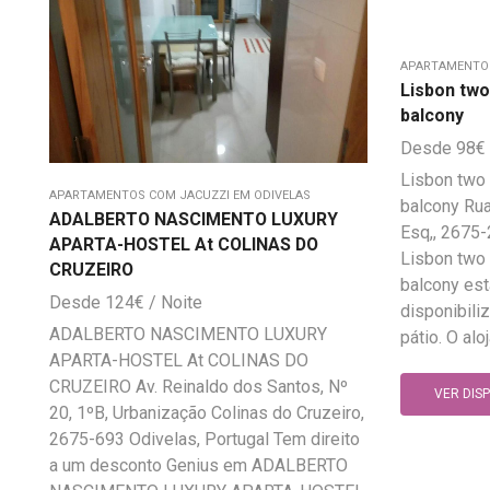
APARTAMENTOS
Lisbon tw
balcony
98
€
Lisbon two
APARTAMENTOS COM JACUZZI EM ODIVELAS
balcony Rua
ADALBERTO NASCIMENTO LUXURY
Esq,, 2675-
APARTA-HOSTEL At COLINAS DO
Lisbon two
CRUZEIRO
balcony est
124
€
disponibil
ADALBERTO NASCIMENTO LUXURY
pátio. O alo
APARTA-HOSTEL At COLINAS DO
CRUZEIRO Av. Reinaldo dos Santos, Nº
VER DIS
20, 1ºB, Urbanização Colinas do Cruzeiro,
2675-693 Odivelas, Portugal Tem direito
a um desconto Genius em ADALBERTO