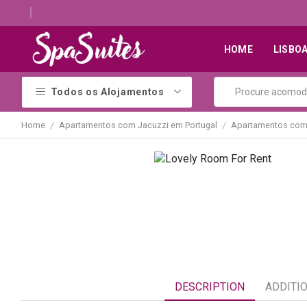
Descubra os melhores alojamentos com jacuzzi
HOME
LISBO
Todos os Alojamentos
Home
Apartamentos com Jacuzzi em Portugal
Apartamentos com 
/
/
DESCRIPTION
ADDITI