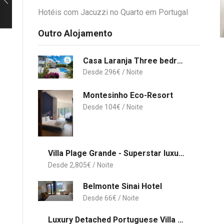
Hotéis com Jacuzzi no Quarto em Portugal
Outro Alojamento
Casa Laranja Three bedroom Villa
296
€
Montesinho Eco-Resort
104
€
Villa Plage Grande - Superstar luxury - Beachtop
2,805
€
Belmonte Sinai Hotel
66
€
Luxury Detached Portuguese Villa 5 Bedrooms Villa Waterfall Only 5 Minutes From The Marina Vilamoura