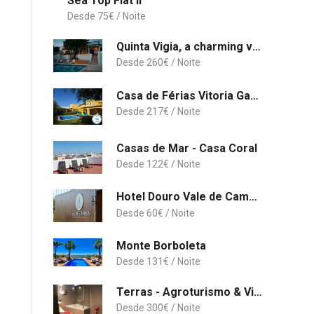
Sea Top Flat II
75
€
Quinta Vigia, a charming villa at Ria Formosa, Algarve
260
€
Casa de Férias Vitoria Garden CIP
217
€
Casas de Mar - Casa Coral
122
€
Hotel Douro Vale de Campos
60
€
Monte Borboleta
131
€
Terras - Agroturismo & Vinhos
300
€