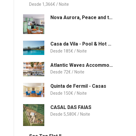
1,366
€
Nova Aurora, Peace and tranquily
Casa da Vila - Pool & Hot Tub with Mountain View in Gerês
185
€
Atlantic Waves Accommodation ~ Carcavelos Beach
72
€
Quinta de Fermil - Casas
150
€
CASAL DAS FAIAS
5,580
€