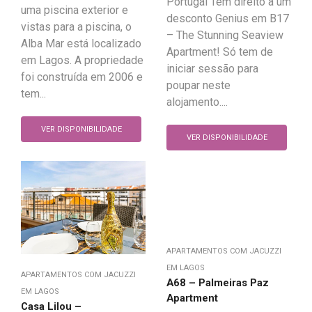
Portugal Tem direito a um
uma piscina exterior e
desconto Genius em B17
vistas para a piscina, o
– The Stunning Seaview
Alba Mar está localizado
Apartment! Só tem de
em Lagos. A propriedade
iniciar sessão para
foi construída em 2006 e
poupar neste
tem...
alojamento....
VER DISPONIBILIDADE
VER DISPONIBILIDADE
APARTAMENTOS COM JACUZZI
EM LAGOS
APARTAMENTOS COM JACUZZI
A68 – Palmeiras Paz
EM LAGOS
Apartment
Casa Lilou –