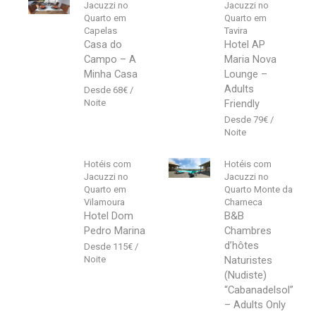
Jacuzzi no
Jacuzzi no
Quarto em
Quarto em
Capelas
Tavira
Casa do
Hotel AP
Campo – A
Maria Nova
Minha Casa
Lounge –
Adults
68
€
Friendly
79
€
Hotéis com
Hotéis com
Jacuzzi no
Jacuzzi no
Quarto em
Quarto Monte da
Vilamoura
Charneca
Hotel Dom
B&B
Pedro Marina
Chambres
d’hôtes
115
€
Naturistes
(Nudiste)
“Cabanadelsol”
– Adults Only