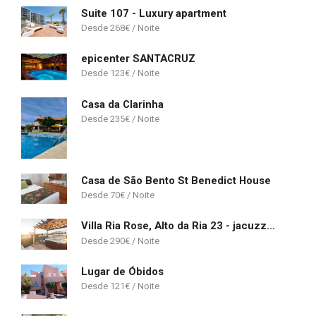
Suite 107 - Luxury apartment
268
€
epicenter SANTACRUZ
123
€
Casa da Clarinha
235
€
Casa de São Bento St Benedict House
70
€
Villa Ria Rose, Alto da Ria 23 - jacuzzi and beach
290
€
Lugar de Óbidos
121
€