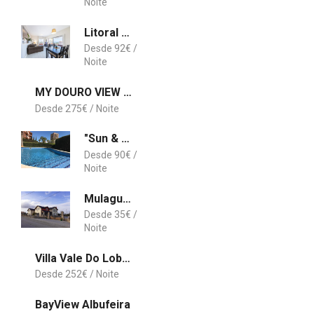
Litoral Mar Terrace
92
€
MY DOURO VIEW Stunning Apartment River Front
275
€
"Sun & Beach", 150m from Beach, LitoralMar
90
€
Mulagueta -Restauração e Turismo Rural
35
€
Villa Vale Do Lobo 2 - 3 bedroom Townhouse Perfect for Families- Close to amenities
252
€
BayView Albufeira