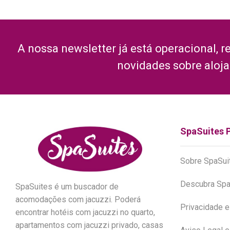
A nossa newsletter já está operacional, r
novidades sobre aloj
SpaSuites 
Sobre SpaSui
Descubra Spa
SpaSuites é um buscador de
acomodações com jacuzzi. Poderá
Privacidade 
encontrar hotéis com jacuzzi no quarto,
apartamentos com jacuzzi privado, casas