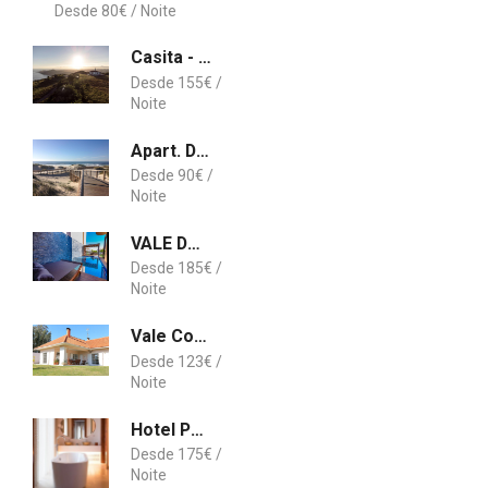
80
€
Casita - Cantinho do Paraíso
155
€
Apart. Dunas da Torreira
90
€
VALE DO LOBO with private pool & self check-in!
185
€
Vale Cottage
123
€
Hotel Palacio do Governador
175
€