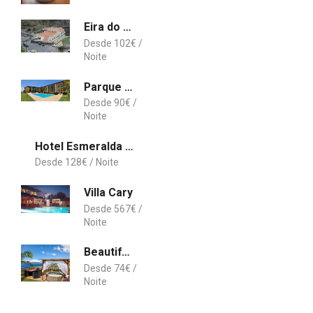
Eira do Serrado - Hotel & Spa
102
€
Parque Atlântico
90
€
Hotel Esmeralda Holidays Apartments
128
€
Villa Cary
567
€
Beautiful Apartment Fontes
74
€