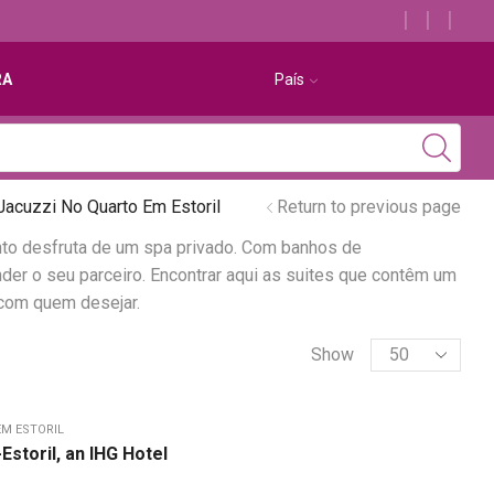
Descubra os melhores alojamentos com jacuzzi
RA
País
acuzzi No Quarto Em Estoril
Return to previous page
anto desfruta de um spa privado. Com banhos de
er o seu parceiro. Encontrar aqui as suites que contêm um
 com quem desejar.
Show
EM ESTORIL
Estoril, an IHG Hotel