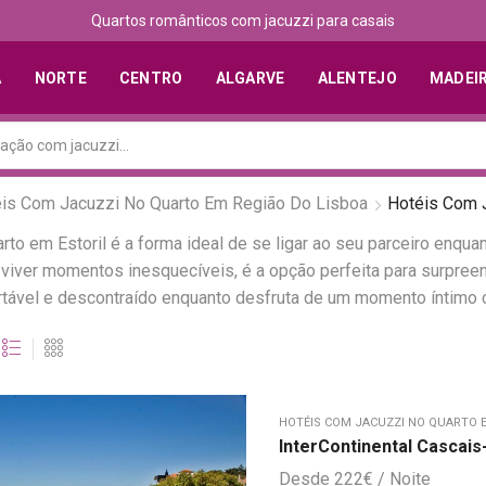
Quartos românticos com jacuzzi para casais
A
NORTE
CENTRO
ALGARVE
ALENTEJO
MADEI
is Com Jacuzzi No Quarto Em Região Do Lisboa
Hotéis Com J
to em Estoril é a forma ideal de se ligar ao seu parceiro enqu
iver momentos inesquecíveis, é a opção perfeita para surpreend
fortável e descontraído enquanto desfruta de um momento íntimo
HOTÉIS COM JACUZZI NO QUARTO 
InterContinental Cascais-
222
€