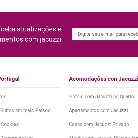
eceba atualizações e
amentos com jacuzzi
Portugal
Acomodações con Jacuzz
tes
Hotéis com Jacuzzi no Quarto
Suites em mais Países
Apartamentos com Jacuzzi
e Cookies
Casas com Jacuzzi Privado