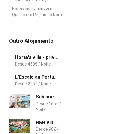
Hotéis com Jacuzzi no
Quarto em Região do Norte
Outro Alojamento
Horta's villa - private heatable Pool
450
€
L'Escale au Portugal Villa-B&B-Spa
205
€
Sublime Vilamoura Aquamar 106 by JG Apartments
165
€
B&B Villa Paraiso - Naturism Optional Adults Only
90
€