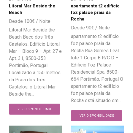
Litoral Mar Beside the
apartamento t2 edificio
Beach
foz palace praia da
Rocha
100
€
90
€
Litoral Mar Beside the
apartamento t2 edificio
Beach Beco dos Três
foz palace praia da
Castelos, Edifício Litoral
Rocha Rua Gomes Leal
Mar – Bloco 9 – Apt. 27 e
lote 1 Corpo B R/C D –
Apt. 31, 8500-353
Edificio Foz Palace
Portimão, Portugal
Residencial Spa, 8500-
Localizado a 150 metros
664 Portimão, Portugal O
da Praia dos Três
apartamento t2 edifício
Castelos, o Litoral Mar
foz palace praia da
Beside the...
Rocha está situado em...
VER DISPONIBILIDADE
VER DISPONIBILIDADE