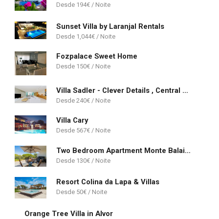
194
€
Sunset Villa by Laranjal Rentals
1,044
€
Fozpalace Sweet Home
150
€
Villa Sadler - Clever Details , Central Vilamoura, Sleeps 6, luxury, walking distance
240
€
Villa Cary
567
€
Two Bedroom Apartment Monte Balaia Albufeira
130
€
Resort Colina da Lapa & Villas
50
€
Orange Tree Villa in Alvor