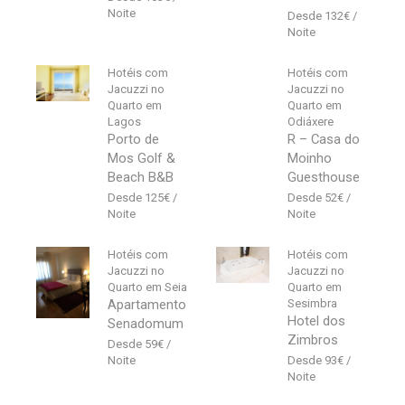
132
€
Hotéis com
Hotéis com
Jacuzzi no
Jacuzzi no
Quarto em
Quarto em
Lagos
Odiáxere
Porto de
R – Casa do
Mos Golf &
Moinho
Beach B&B
Guesthouse
125
€
52
€
Hotéis com
Hotéis com
Jacuzzi no
Jacuzzi no
Quarto em Seia
Quarto em
Apartamento
Sesimbra
Hotel dos
Senadomum
Zimbros
59
€
93
€