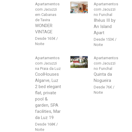
Apartamentos
Apartamentos
com Jacuzzi
com Jacuzzi
em Cabanas
no Funchal
de Tavira
Ilhéus III by
WONDER
An Island
VINTAGE
Apart
165
€
153
€
Apartamentos
Apartamentos
com Jacuzzi
com Jacuzzi
na Praia da Luz
no Funchal
CoolHouses
Quinta da
Algarve, Luz
Nogueira
2 bed elegant
76
€
flat, private
pool &
garden, SPA
facilities, Mar
da Luz 19
168
€