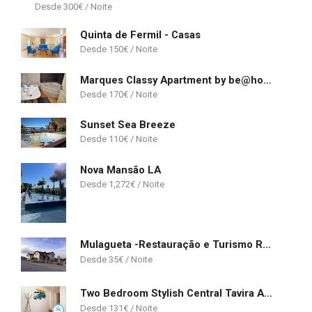
300
€
Quinta de Fermil - Casas
150
€
Marques Classy Apartment by be@home
170
€
Sunset Sea Breeze
110
€
Nova Mansão LA
1,272
€
Mulagueta -Restauração e Turismo Rural
35
€
Two Bedroom Stylish Central Tavira Apartment.
131
€