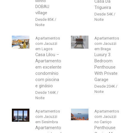
Minho
Casa Da
DOBAU
Trigueira
village
54
€
85
€
Apartamentos
Apartamentos
com Jacuzzi
com Jacuzzi
em Lagos
em Braga
Casa Lilou –
Luxury 3
Apartamento
Bedroom
em excelente
Penthouse
condomínio
With Private
com piscina
Garage
e ginásio
204
€
144
€
Apartamentos
Apartamentos
com Jacuzzi
com Jacuzzi
em Sesimbra
no Caniço
Apartamento
Penthouse