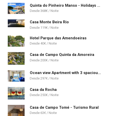
Quinta do Pinheiro Manso - Holidays Villa - Marinha Beach
368
€
Casa Monte Beira Rio
119
€
Hotel Parque das Amendoeiras
40
€
Casa de Campo Quinta da Amoreira
200
€
Ocean view Apartment with 3 spacious Terraces, 2 Swimming pools & Tennis court
297
€
Casa da Rocha
250
€
Casa de Campo Tomé - Turismo Rural
63
€