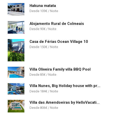
Hakuna matata
109
€
Alojamento Rural de Colmeais
90
€
Casa de Férias Ocean Village 10
150
€
Villa Oliveira Family villa BBQ Pool
85
€
Villa Nunes, Big Holiday house with private pool
184
€
Villa das Amendoeiras by HelloVacations
806
€