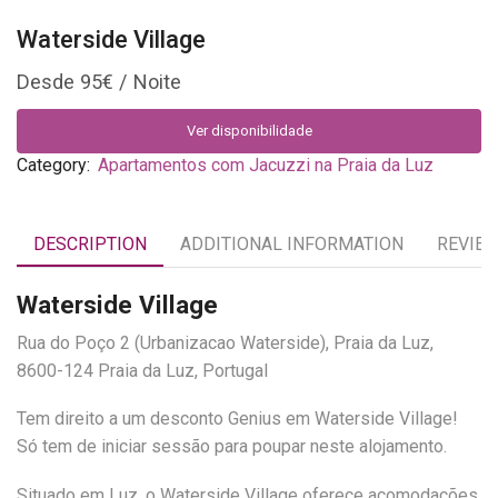
Waterside Village
95
€
Ver disponibilidade
Category:
Apartamentos com Jacuzzi na Praia da Luz
DESCRIPTION
ADDITIONAL INFORMATION
REVIEW
Waterside Village
Rua do Poço 2 (Urbanizacao Waterside), Praia da Luz,
8600-124 Praia da Luz, Portugal
Tem direito a um desconto Genius em Waterside Village!
Só tem de iniciar sessão para poupar neste alojamento.
Situado em Luz, o Waterside Village oferece acomodações