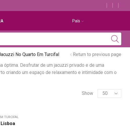
Descubra os melhores alojamentos com jacuzzi
RA
País
acuzzi No Quarto Em Turcifal
Return to previous page
ha óptima. Desfrutar de um jacuzzi privado e de uma
uarto criando um espaço de relaxamento e intimidade com o
Show
EM TURCIFAL
 Lisboa