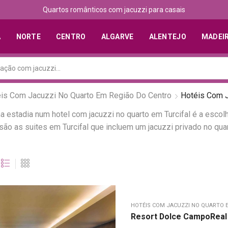
Quartos românticos com jacuzzi para casais
A
NORTE
CENTRO
ALGARVE
ALENTEJO
MADEI
is Com Jacuzzi No Quarto Em Região Do Centro
Hotéis Com J
 estadia num hotel com jacuzzi no quarto em Turcifal é a escol
 são as suites em Turcifal que incluem um jacuzzi privado no q
HOTÉIS COM JACUZZI NO QUARTO 
Resort Dolce CampoReal