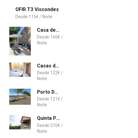
OFIR T3 Viscondes
115
€
Casa de Férias Monte do Pereiro
160
€
Casas de Calcário Casa Adriano
122
€
Porto Douro Marina
121
€
Quinta Porto dos Lobos
210
€