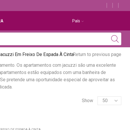
Descubra os melhores alojamentos com jacuzzi
RA
País
acuzzi Em Freixo De Espada À Cinta
Return to previous page
jamento. Os apartamentos com jacuzzi são uma excelente
s apartamentos estão equipados com uma banheira de
Se pretende uma oportunidade especial de aproveitar as
icada.
Show
EIXO DE ESPADA À CINTA