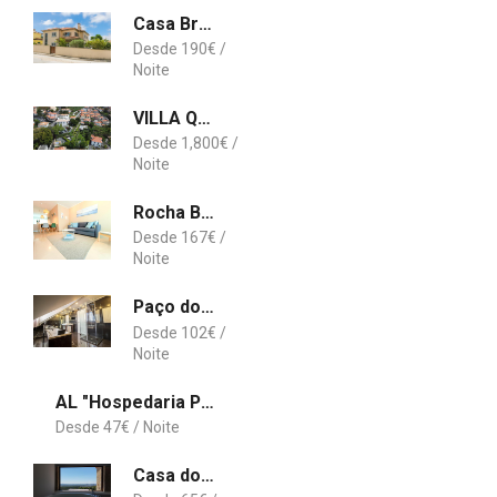
Casa Branco
190
€
VILLA QUINTA TORRINHA
1,800
€
Rocha Beach & Spa - Praia da Rocha, Portimão
167
€
Paço do Bispo Boutique House
102
€
AL "Hospedaria Por do sol" Sunset Olhao
47
€
Casa do Monte de Roques