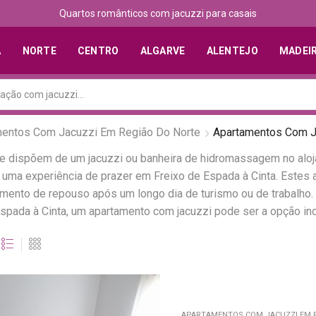
Quartos românticos com jacuzzi para casais
A
NORTE
CENTRO
ALGARVE
ALENTEJO
MADEI
mentos Com Jacuzzi Em Região Do Norte
Apartamentos Com J
ue dispõem de um jacuzzi ou banheira de hidromassagem no alo
e uma experiência de prazer em Freixo de Espada à Cinta. Este
nto de repouso após um longo dia de turismo ou de trabalho. 
pada à Cinta, um apartamento com jacuzzi pode ser a opção ind
APARTAMENTOS COM JACUZZI EM FR