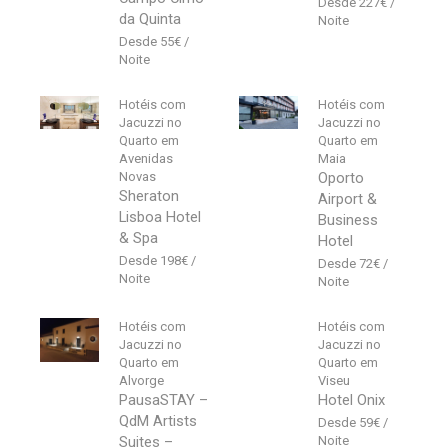
227
€
da Quinta
55
€
Hotéis com
Hotéis com
Jacuzzi no
Jacuzzi no
Quarto em
Quarto em
Avenidas
Maia
Novas
Oporto
Sheraton
Airport &
Lisboa Hotel
Business
& Spa
Hotel
198
€
72
€
Hotéis com
Hotéis com
Jacuzzi no
Jacuzzi no
Quarto em
Quarto em
Alvorge
Viseu
PausaSTAY –
Hotel Onix
QdM Artists
59
€
Suites –