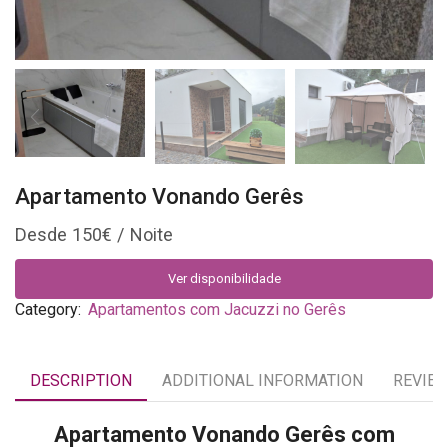
Apartamento Vonando Gerês
150
€
Ver disponibilidade
Category:
Apartamentos com Jacuzzi no Gerês
DESCRIPTION
ADDITIONAL INFORMATION
REVIEW
Apartamento Vonando Gerês com