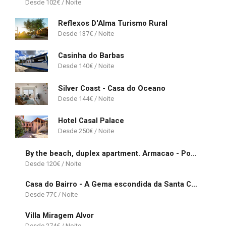
102
€
Reflexos D'Alma Turismo Rural
137
€
Casinha do Barbas
140
€
Silver Coast - Casa do Oceano
144
€
Hotel Casal Palace
250
€
By the beach, duplex apartment. Armacao - Portugal
120
€
Casa do Bairro - A Gema escondida da Santa Catarina da Fonte do Bispo
77
€
Villa Miragem Alvor
274
€