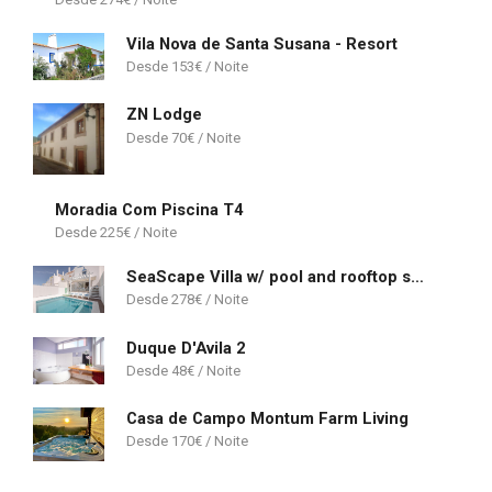
Vila Nova de Santa Susana - Resort
153
€
ZN Lodge
70
€
Moradia Com Piscina T4
225
€
SeaScape Villa w/ pool and rooftop seaview jacuzzi in Manta Rota
278
€
Duque D'Avila 2
48
€
Casa de Campo Montum Farm Living
170
€