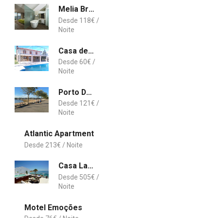
Melia Braga Hotel & Spa
118
€
Casa de Campo das Argolas
60
€
Porto Douro Marina
121
€
Atlantic Apartment
213
€
Casa Latino - Oceanfront - Luxury & Charming villa- Jacuzzi at Rooftop
505
€
Motel Emoções