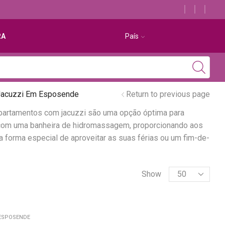
Descubra os melhores alojamentos com jacuzzi
RA
País
Jacuzzi Em Esposende
Return to previous page
partamentos com jacuzzi são uma opção óptima para
 com uma banheira de hidromassagem, proporcionando aos
 forma especial de aproveitar as suas férias ou um fim-de-
Show
ESPOSENDE