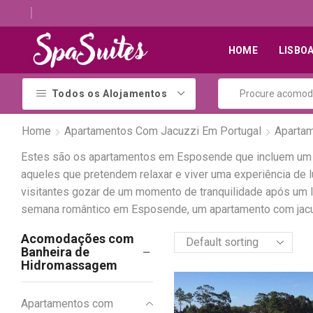
Descubra os melhores alojamentos com jacuzzi
HOME
LISBO
Todos os Alojamentos
Home
Apartamentos Com Jacuzzi Em Portugal
Aparta
Estes são os apartamentos em Esposende que incluem um j
aqueles que pretendem relaxar e viver uma experiência d
visitantes gozar de um momento de tranquilidade após um l
semana romântico em Esposende, um apartamento com jacuz
Acomodações com
Banheira de
Hidromassagem
Apartamentos com