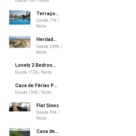
76
€
Terraço e Mar
71
€
Herdade dos Salgados Vila das Lagoas
239
€
Lovely 2 Bedroom Home in Club Albufeira Resort
112
€
Casa de Férias Paradise House Calheta
134
€
Flat Sines
95
€
Casa de Lemos