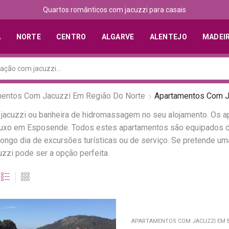
Quartos românticos com jacuzzi para casais
A
NORTE
CENTRO
ALGARVE
ALENTEJO
MADEI
mentos Com Jacuzzi Em Região Do Norte
Apartamentos Com 
acuzzi ou banheira de hidromassagem no seu alojamento. Os a
e luxo em Esposende. Todos estes apartamentos são equipados
ongo dia de excursões turísticas ou de serviço. Se pretende uma
zi pode ser a opção perfeita.
APARTAMENTOS COM JACUZZI EM 