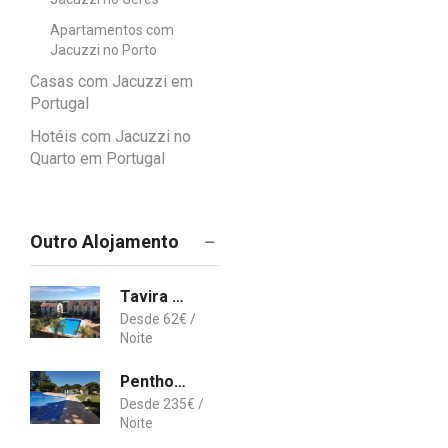
Apartamentos com
Jacuzzi no Porto
Casas com Jacuzzi em
Portugal
Hotéis com Jacuzzi no
Quarto em Portugal
Outro Alojamento
Tavira Cozy flat with explendid view
62
€
Penthouse with panoramic view
235
€