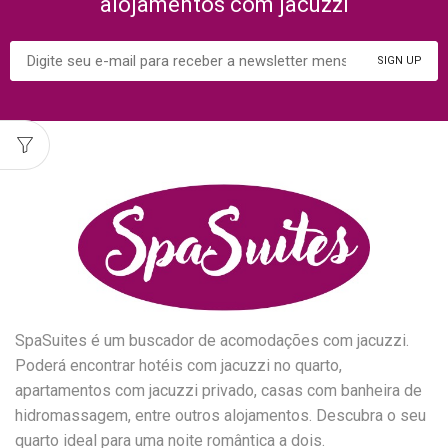
alojamentos com jacuzzi
SpaSuites é um buscador de acomodações com jacuzzi.
Poderá encontrar hotéis com jacuzzi no quarto,
apartamentos com jacuzzi privado, casas com banheira de
hidromassagem, entre outros alojamentos. Descubra o seu
quarto ideal para uma noite romântica a dois.