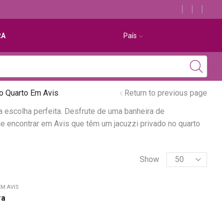
Descubra os melhores alojamentos com jacuzzi
RA
País
o Quarto Em Avis
Return to previous page
a escolha perfeita. Desfrute de uma banheira de
e encontrar em Avis que têm um jacuzzi privado no quarto
Show
M AVIS
ra