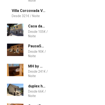
Villa Corcovada Vitória with private pool
321
€
Casa das Carvalhinhas
105
€
PausaSTAY - QdM Artists Suites - Rooms
90
€
MH by MGM - Premium Sea Views
241
€
duplex house un center village
66
€