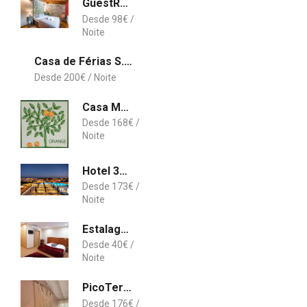
GuestReady - Casa do Vale Gerês
98
€
Casa de Férias S. Miguel
200
€
Casa Monte Cristo Apartments - Orange
168
€
Hotel 3HB Faro
173
€
Estalagen Colina do Ave Alojamento Local
40
€
PicoTerrace
176
€