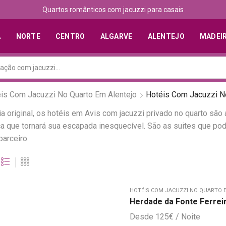
Quartos românticos com jacuzzi para casais
A
NORTE
CENTRO
ALGARVE
ALENTEJO
MADEI
is Com Jacuzzi No Quarto Em Alentejo
Hotéis Com Jacuzzi N
original, os hotéis em Avis com jacuzzi privado no quarto são 
 que tornará sua escapada inesquecível. São as suites que pod
arceiro.
HOTÉIS COM JACUZZI NO QUARTO E
Herdade da Fonte Ferrei
125
€