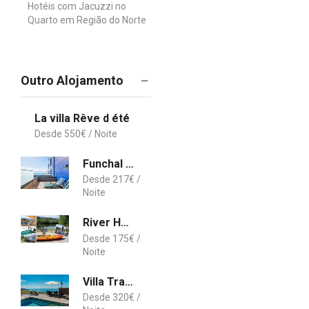
Hotéis com Jacuzzi no
Quarto em Região do Norte
Outro Alojamento
La villa Rêve d été
550
€
Funchal casino view, luxury apartment, big balcony, free pool, wifi and parking
217
€
River House Mill Gerês
175
€
Villa Tranquility by OurMadeira
320
€