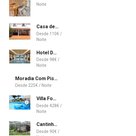
Casa de Férias do Almograve
110
€
Hotel Dolce CampoReal Lisboa
98
€
Moradia Com Piscina T4
225
€
Villa Fonte Santa
428
€
Cantinho do Bouço Velho
90
€