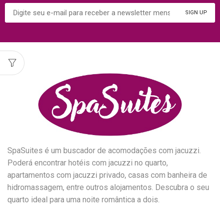
SpaSuites é um buscador de acomodações com jacuzzi.
Poderá encontrar hotéis com jacuzzi no quarto,
apartamentos com jacuzzi privado, casas com banheira de
hidromassagem, entre outros alojamentos. Descubra o seu
quarto ideal para uma noite romântica a dois.