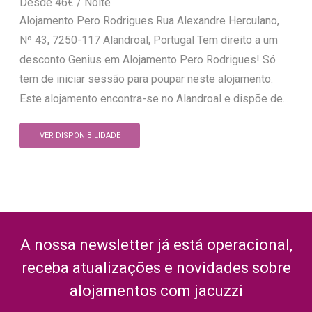
46
€
Alojamento Pero Rodrigues Rua Alexandre Herculano,
Nº 43, 7250-117 Alandroal, Portugal Tem direito a um
desconto Genius em Alojamento Pero Rodrigues! Só
tem de iniciar sessão para poupar neste alojamento.
Este alojamento encontra-se no Alandroal e dispõe de...
VER DISPONIBILIDADE
A nossa newsletter já está operacional,
receba atualizações e novidades sobre
alojamentos com jacuzzi