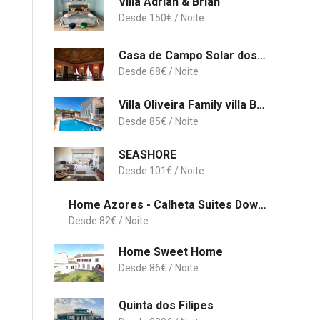
Villa Adrian & Brian
150
€
Casa de Campo Solar dos Correia Alves
68
€
Villa Oliveira Family villa BBQ Pool
85
€
SEASHORE
101
€
Home Azores - Calheta Suites Downtown
82
€
Home Sweet Home
86
€
Quinta dos Filipes