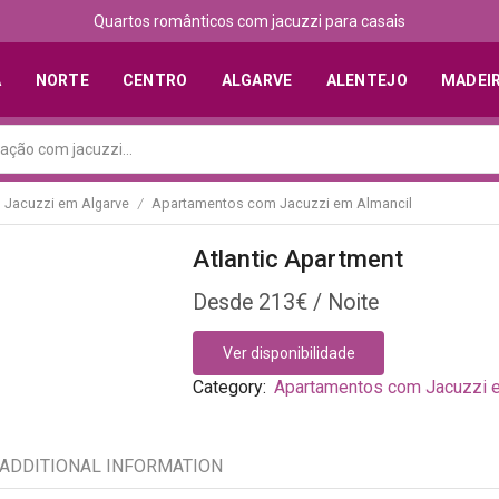
Quartos românticos com jacuzzi para casais
A
NORTE
CENTRO
ALGARVE
ALENTEJO
MADEI
Jacuzzi em Algarve
Apartamentos com Jacuzzi em Almancil
/
Atlantic Apartment
213
€
Ver disponibilidade
Category:
Apartamentos com Jacuzzi 
ADDITIONAL INFORMATION