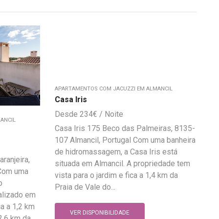
APARTAMENTOS COM JACUZZI EM ALMANCIL
Casa Iris
234
€
ANCIL
Casa Iris 175 Beco das Palmeiras, 8135-
107 Almancil, Portugal Com uma banheira
de hidromassagem, a Casa Iris está
ranjeira,
situada em Almancil. A propriedade tem
 Com uma
vista para o jardim e fica a 1,4 km da
o
Praia de Vale do...
alizado em
ca a 1,2 km
VER DISPONIBILIDADE
2,6 km da