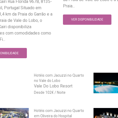
airi Rua Florida 967B, 8135-
Praia...
l, Portugal Situado em
 1,4 km da Praia do Garrão e a
VER DISPONIBILIDADE
raia de Vale do Lobo, o
airi disponibiliza
es com comodidades como
...
PONIBILIDADE
Hotéis com Jacuzzi no Quarto
no Vale do Lobo
Vale Do Lobo Resort
102
€
Hotéis com Jacuzzi no Quarto
em Oliveira do Hospital