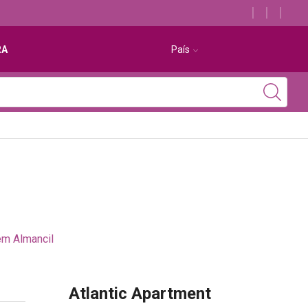
Descubra os melhores alojamentos com jacuzzi
RA
País
em Almancil
Atlantic Apartment