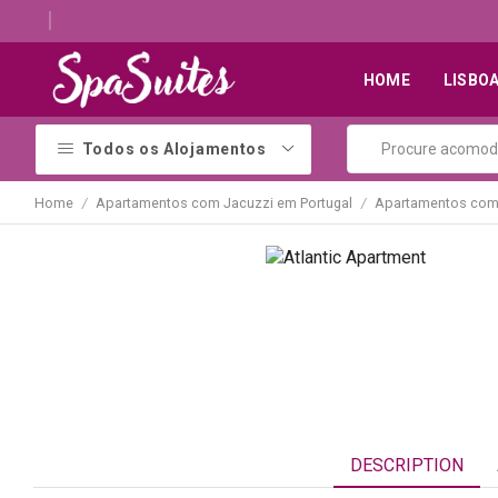
Descubra os melhores alojamentos com jacuzzi
HOME
LISBO
Todos os Alojamentos
Home
Apartamentos com Jacuzzi em Portugal
Apartamentos com 
/
/
DESCRIPTION