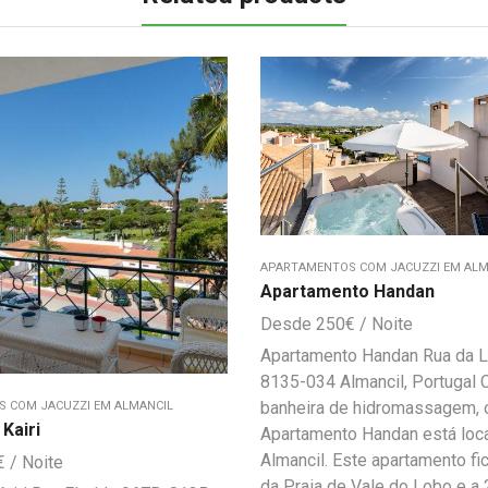
APARTAMENTOS COM JACUZZI EM ALM
Apartamento Handan
250
€
Apartamento Handan Rua da La
8135-034 Almancil, Portugal
banheira de hidromassagem, 
 COM JACUZZI EM ALMANCIL
Kairi
Apartamento Handan está loc
Almancil. Este apartamento fi
€
da Praia de Vale do Lobo e a 