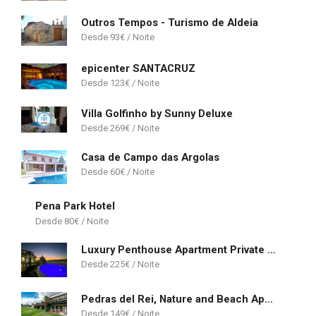
Outros Tempos - Turismo de Aldeia
93
€
epicenter SANTACRUZ
123
€
Villa Golfinho by Sunny Deluxe
269
€
Casa de Campo das Argolas
60
€
Pena Park Hotel
80
€
Luxury Penthouse Apartment Private Jacuzzi, Albufeira
225
€
Pedras del Rei, Nature and Beach Apartment
149
€