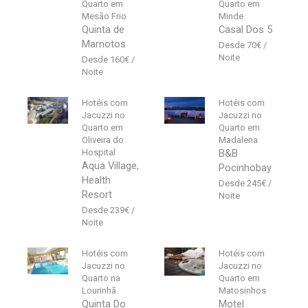
Quarto em
Quarto em
Mesão Frio
Minde
Quinta de
Casal Dos 5
Marnotos
70
€
160
€
Hotéis com
Hotéis com
Jacuzzi no
Jacuzzi no
Quarto em
Quarto em
Oliveira do
Madalena
Hospital
B&B
Aqua Village,
Pocinhobay
Health
245
€
Resort
239
€
Hotéis com
Hotéis com
Jacuzzi no
Jacuzzi no
Quarto na
Quarto em
Lourinhã
Matosinhos
Quinta Do
Motel