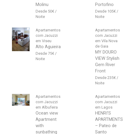
Molinu
Portofino
50
€
105
€
Apartamentos
Apartamentos
com Jacuzzi
com Jacuzzi
em Viseu
em Vila Nova
Alto Aguieira
de Gaia
MY DOURO
75
€
VIEW Stylish
Gem River
Front
235
€
Apartamentos
Apartamentos
com Jacuzzi
com Jacuzzi
em Albufeira
em Lagos
Ocean view
HENRI’S
Apartment
APARTMENTS
with
– Pateo de
sunbathing
Santo