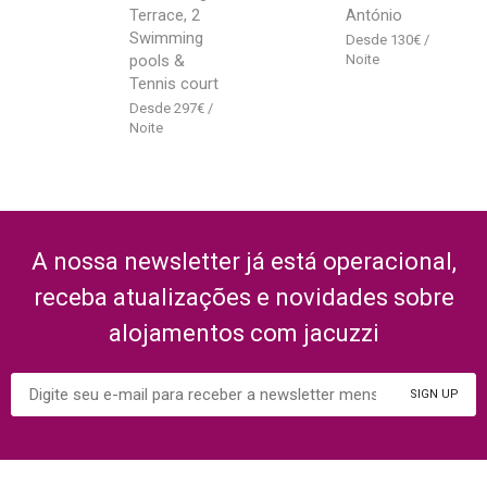
Terrace, 2
António
Swimming
130
€
pools &
Tennis court
297
€
A nossa newsletter já está operacional,
receba atualizações e novidades sobre
alojamentos com jacuzzi