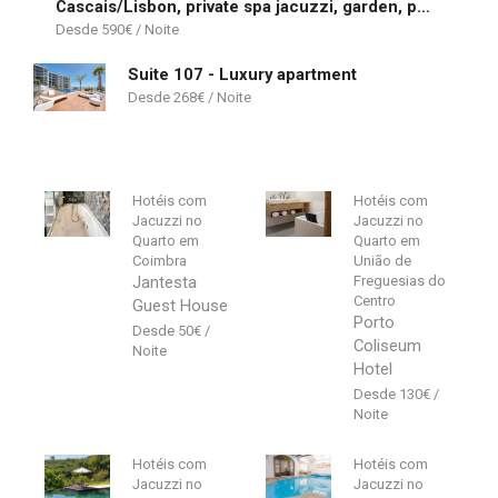
Cascais/Lisbon, private spa jacuzzi, garden, pool & barbecue beach House
590
€
Suite 107 - Luxury apartment
268
€
Hotéis com
Hotéis com
Jacuzzi no
Jacuzzi no
Quarto em
Quarto em
Coimbra
União de
Jantesta
Freguesias do
Centro
Guest House
Porto
50
€
Coliseum
Hotel
130
€
Hotéis com
Hotéis com
Jacuzzi no
Jacuzzi no