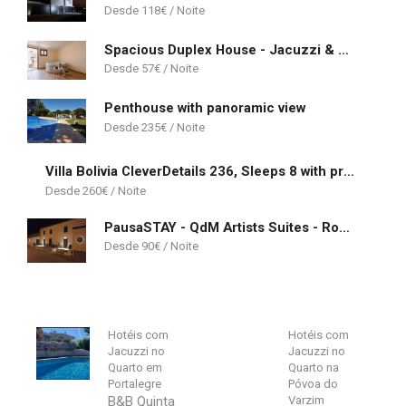
118
€
Spacious Duplex House - Jacuzzi & Terrace
57
€
Penthouse with panoramic view
235
€
Villa Bolivia CleverDetails 236, Sleeps 8 with private pool
260
€
PausaSTAY - QdM Artists Suites - Rooms
90
€
Hotéis com
Hotéis com
Jacuzzi no
Jacuzzi no
Quarto em
Quarto na
Portalegre
Póvoa do
B&B Quinta
Varzim