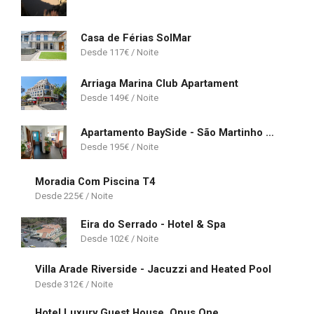
Casa de Férias SolMar
117
€
Arriaga Marina Club Apartament
149
€
Apartamento BaySide - São Martinho do Porto
195
€
Moradia Com Piscina T4
225
€
Eira do Serrado - Hotel & Spa
102
€
Villa Arade Riverside - Jacuzzi and Heated Pool
312
€
Hotel Luxury Guest House_Opus One