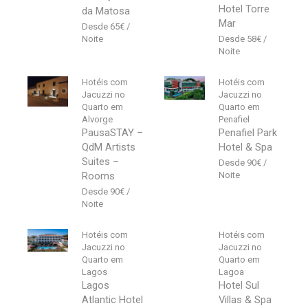
Hotel Torre
da Matosa
Mar
65
€
58
€
Hotéis com
Hotéis com
Jacuzzi no
Jacuzzi no
Quarto em
Quarto em
Alvorge
Penafiel
PausaSTAY –
Penafiel Park
QdM Artists
Hotel & Spa
Suites –
90
€
Rooms
90
€
Hotéis com
Hotéis com
Jacuzzi no
Jacuzzi no
Quarto em
Quarto em
Lagos
Lagoa
Lagos
Hotel Sul
Atlantic Hotel
Villas & Spa