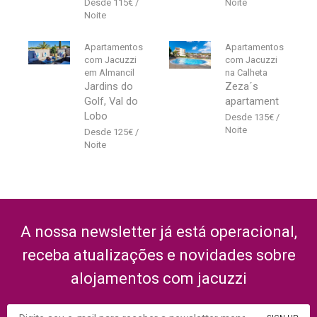
115
€
Apartamentos
Apartamentos
com Jacuzzi
com Jacuzzi
em Almancil
na Calheta
Jardins do
Zeza´s
Golf, Val do
apartament
Lobo
135
€
125
€
A nossa newsletter já está operacional,
receba atualizações e novidades sobre
alojamentos com jacuzzi