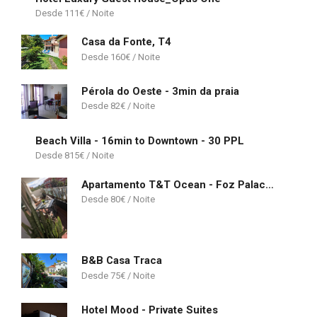
111
€
Casa da Fonte, T4
160
€
Pérola do Oeste - 3min da praia
82
€
Beach Villa - 16min to Downtown - 30 PPL
815
€
Apartamento T&T Ocean - Foz Palace Residence Spa
80
€
B&B Casa Traca
75
€
Hotel Mood - Private Suites