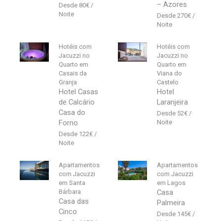
– Azores
80
€
270
€
Hotéis com
Hotéis com
Jacuzzi no
Jacuzzi no
Quarto em
Quarto em
Casais da
Viana do
Granja
Castelo
Hotel Casas
Hotel
de Calcário
Laranjeira
Casa do
52
€
Forno
122
€
Apartamentos
Apartamentos
com Jacuzzi
com Jacuzzi
em Santa
em Lagos
Bárbara
Casa
Casa das
Palmeira
Cinco
145
€