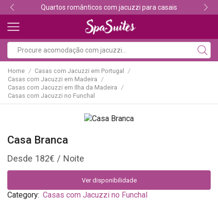
sais
Descubra os melhores alojamentos com jacuz
Home
Casas com Jacuzzi em Portugal
/
/
Casas com Jacuzzi em Madeira
/
Casas com Jacuzzi em Ilha da Madeira
/
Casas com Jacuzzi no Funchal
Casa Branca
182
€
Ver disponibilidade
Category:
Casas com Jacuzzi no Funchal