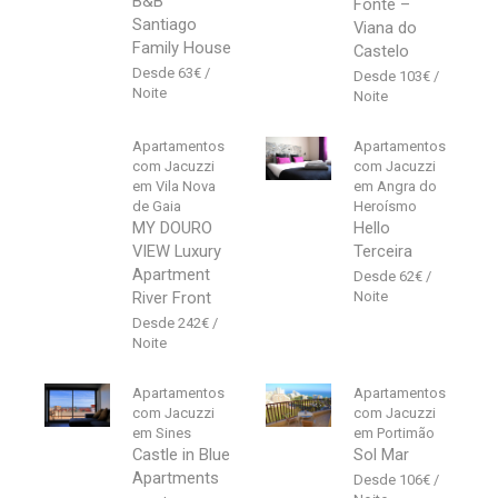
B&B
Fonte –
Santiago
Viana do
Family House
Castelo
63
€
103
€
Apartamentos
Apartamentos
com Jacuzzi
com Jacuzzi
em Vila Nova
em Angra do
de Gaia
Heroísmo
MY DOURO
Hello
VIEW Luxury
Terceira
Apartment
62
€
River Front
242
€
Apartamentos
Apartamentos
com Jacuzzi
com Jacuzzi
em Sines
em Portimão
Castle in Blue
Sol Mar
Apartments
106
€