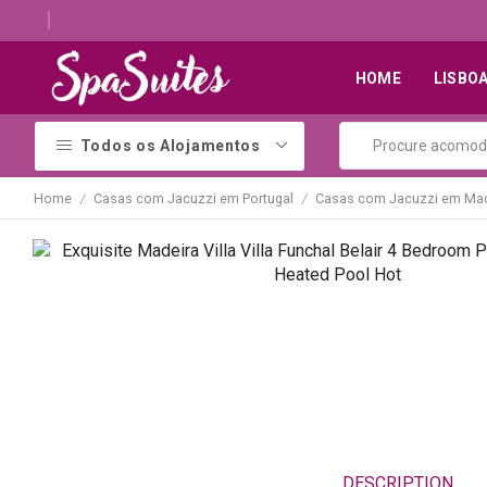
Descubra os melhores alojamentos com jacuzzi
HOME
LISBO
Todos os Alojamentos
Home
Casas com Jacuzzi em Portugal
Casas com Jacuzzi em Mad
/
/
DESCRIPTION