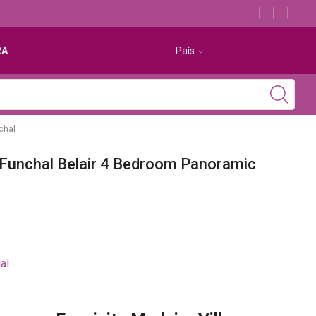
Descubra os melhores alojamentos com jacuzzi
RA
País
chal
la Funchal Belair 4 Bedroom Panoramic
al