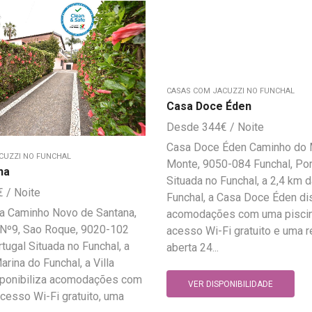
CASAS COM JACUZZI NO FUNCHAL
Casa Doce Éden
344
€
Casa Doce Éden Caminho do 
CUZZI NO FUNCHAL
Monte, 9050-084 Funchal, Por
na
Situada no Funchal, a 2,4 km 
€
Funchal, a Casa Doce Éden dis
na Caminho Novo de Santana,
acomodações com uma piscina
 Nº9, Sao Roque, 9020-102
acesso Wi-Fi gratuito e uma 
rtugal Situada no Funchal, a
aberta 24...
rina do Funchal, a Villa
sponibiliza acomodações com
VER DISPONIBILIDADE
acesso Wi-Fi gratuito, uma