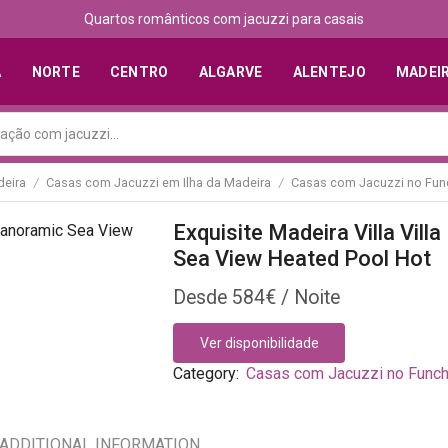
Quartos românticos com jacuzzi para casais
A
NORTE
CENTRO
ALGARVE
ALENTEJO
MADEI
eira
Casas com Jacuzzi em Ilha da Madeira
Casas com Jacuzzi no Fun
/
/
Exquisite Madeira Villa Vil
Sea View Heated Pool Hot
584
€
Ver disponibilidade
Category:
Casas com Jacuzzi no Funch
ADDITIONAL INFORMATION