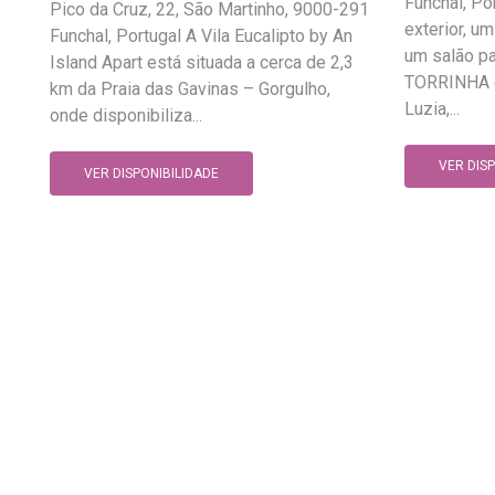
Funchal, Po
Pico da Cruz, 22, São Martinho, 9000-291
exterior, um
Funchal, Portugal A Vila Eucalipto by An
um salão pa
Island Apart está situada a cerca de 2,3
TORRINHA e
km da Praia das Gavinas – Gorgulho,
Luzia,...
onde disponibiliza...
VER DIS
VER DISPONIBILIDADE