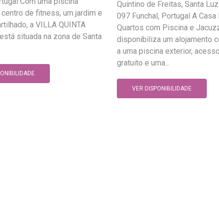
rtugal Com uma piscina
Quintino de Freitas, Santa Luz
 centro de fitness, um jardim e
097 Funchal, Portugal A Casa 
rtilhado, a VILLA QUINTA
Quartos com Piscina e Jacuz
stá situada na zona de Santa
disponibiliza um alojamento
a uma piscina exterior, acess
gratuito e uma...
PONIBILIDADE
VER DISPONIBILIDADE