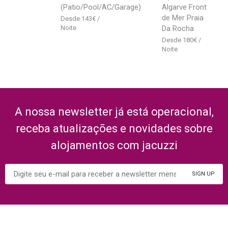
(Patio/Pool/AC/Garage)
Algarve Front
de Mer Praia
143
€
Da Rocha
180
€
A nossa newsletter já está operacional,
receba atualizações e novidades sobre
alojamentos com jacuzzi