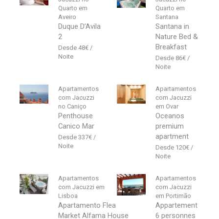
Quarto em
Quarto em
Aveiro
Santana
Duque D’Avila
Santana in
2
Nature Bed &
Breakfast
48
€
86
€
Apartamentos
Apartamentos
com Jacuzzi
com Jacuzzi
no Caniço
em Ovar
Penthouse
Oceanos
Canico Mar
premium
apartment
337
€
120
€
Apartamentos
Apartamentos
com Jacuzzi em
com Jacuzzi
Lisboa
em Portimão
Apartamento Flea
Appartement
Market Alfama House
6 personnes