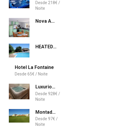
218
€
Nova Aurora, Peace and tranquily
HEATED POOL , JACUZZI, WIFI ,GAMES ROOMS,9 BEDROOMS
Hotel La Fontaine
65
€
Luxurious Royal Estate em Historic Sintra Paradise
928
€
Montado Hotel & Golf Resort
97
€