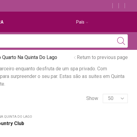
Descubra os melhores alojamentos com jacuzzi
RA
País
 Quarto Na Quinta Do Lago
Return to previous page
parceiro enquanto desfruta de um spa privado. Com
ara surpreender o seu par. Estas são as suites em Quinta
te.
Show
NA QUINTA DO LAGO
untry Club