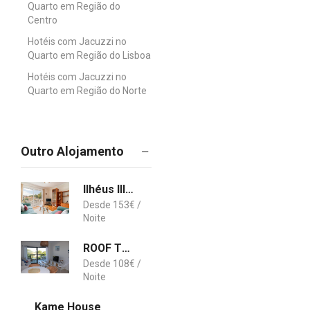
Quarto em Região do
Centro
Hotéis com Jacuzzi no
Quarto em Região do Lisboa
Hotéis com Jacuzzi no
Quarto em Região do Norte
Outro Alojamento
Ilhéus III by An Island Apart
153
€
ROOF TOP SEA VIEW ALVOR
108
€
Kame House