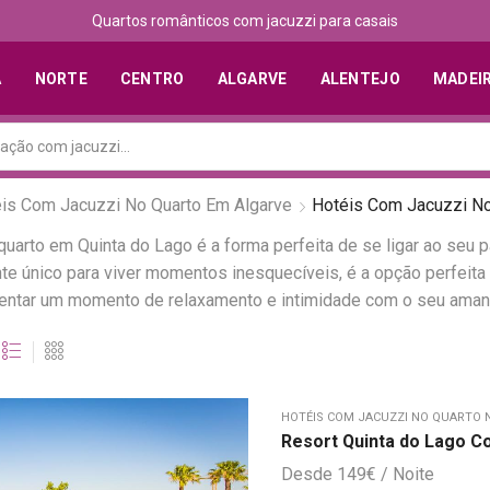
Quartos românticos com jacuzzi para casais
A
NORTE
CENTRO
ALGARVE
ALENTEJO
MADEI
is Com Jacuzzi No Quarto Em Algarve
Hotéis Com Jacuzzi No
arto em Quinta do Lago é a forma perfeita de se ligar ao seu 
 único para viver momentos inesquecíveis, é a opção perfeita p
mentar um momento de relaxamento e intimidade com o seu aman
HOTÉIS COM JACUZZI NO QUARTO 
Resort Quinta do Lago Co
149
€