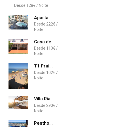
128
€
Apartamento Enjoy Oporto Flats
222
€
Casa de Férias do Almograve
110
€
T1 Praia da Rocha
102
€
Villa Ria Rose, Alto da Ria 23 - jacuzzi and beach
290
€
Penthouse Marina By Vilamoura Sun