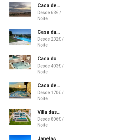
Casa de Férias Sal Guest House
63
€
Casa da Pedra
232
€
Casa dos Pinheiros 109 - Private Villa with pool & heated SPA
403
€
Casa de Campo Montum Farm Living
170
€
Villa das Amendoeiras by HelloVacations
806
€
Janelas do Oceano - Casa de Ferias T3 Vilamoura