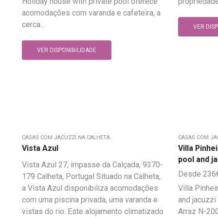
Holiday house with private pool oferece
propriedade 
acomodações com varanda e cafeteira, a
cerca...
VER DIS
VER DISPONIBILIDADE
CASAS COM JACUZZI NA CALHETA
CASAS COM JA
Vista Azul
Villa Pinh
pool and j
Vista Azul 27, impasse da Calçada, 9370-
236
179 Calheta, Portugal Situado na Calheta,
a Vista Azul disponibiliza acomodações
Villa Pinhe
com uma piscina privada, uma varanda e
and jacuzzi
vistas do rio. Este alojamento climatizado
Arraz N-20C