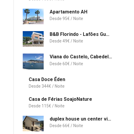
Apartamento AH
95
€
B&B Florindo - Lafões Guest House
49
€
Viana do Castelo, Cabedelo Beach Apartment
60
€
Casa Doce Éden
344
€
Casa de Férias SoajoNature
115
€
duplex house un center village
66
€