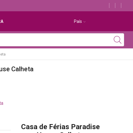
Descubra os melhores alojamentos com jacuzzi
RA
País
heta
use Calheta
ta
Casa de Férias Paradise