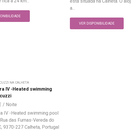
fica a 24 km...
está situada na Calheta. O alo
a...
PONIBILIDADE
VER DISPONIBILIDADE
CUZZI NA CALHETA
eira IV -Heated swimming
acuzzi
€
ira IV -Heated swimming pool
 Rua das Furnas-Vereda do
, 9370-227 Calheta, Portugal