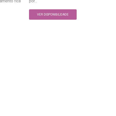
jamento fica
por...
VER DISPONIBILIDADE