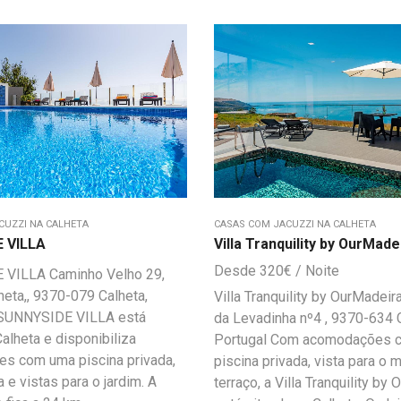
CUZZI NA CALHETA
CASAS COM JACUZZI NA CALHETA
 VILLA
Villa Tranquility by OurMade
320
€
VILLA Caminho Velho 29,
heta,, 9370-079 Calheta,
Villa Tranquility by OurMadei
 SUNNYSIDE VILLA está
da Levadinha nº4 , 9370-634 C
Calheta e disponibiliza
Portugal Com acomodações 
s com uma piscina privada,
piscina privada, vista para o 
 e vistas para o jardim. A
terraço, a Villa Tranquility by