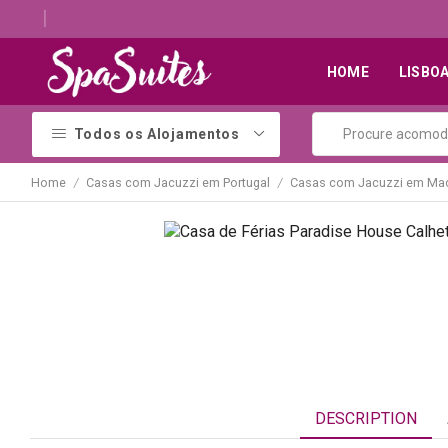
Descubra os melhores alojamentos com jacuzzi
HOME
LISBO
Todos os Alojamentos
Home
Casas com Jacuzzi em Portugal
Casas com Jacuzzi em Mad
/
/
DESCRIPTION