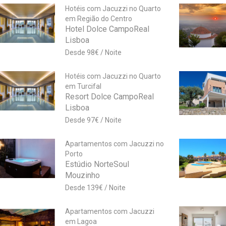
Hotéis com Jacuzzi no Quarto
em Região do Centro
Hotel Dolce CampoReal
Lisboa
98
€
Hotéis com Jacuzzi no Quarto
em Turcifal
Resort Dolce CampoReal
Lisboa
97
€
Apartamentos com Jacuzzi no
Porto
Estúdio NorteSoul
Mouzinho
139
€
Apartamentos com Jacuzzi
em Lagoa