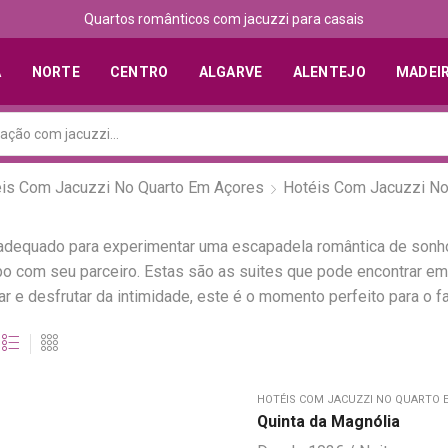
Quartos românticos com jacuzzi para casais
A
NORTE
CENTRO
ALGARVE
ALENTEJO
MADEI
is Com Jacuzzi No Quarto Em Açores
Hotéis Com Jacuzzi No
 adequado para experimentar uma escapadela romântica de sonh
mpo com seu parceiro. Estas são as suites que pode encontrar 
ar e desfrutar da intimidade, este é o momento perfeito para o fa
HOTÉIS COM JACUZZI NO QUARTO 
Quinta da Magnólia