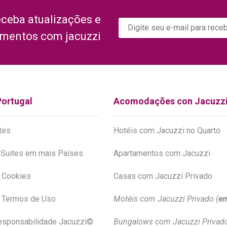
eceba atualizações e
amentos com jacuzzi
Portugal
Acomodações con Jacuzz
tes
Hotéis com Jacuzzi no Quarto
Suites em mais Países
Apartamentos com Jacuzzi
e Cookies
Casas com Jacuzzi Privado
e Termos de Uso
Motéis com Jacuzzi Privado (
em
esponsabilidade Jacuzzi©
Bungalows com Jacuzzi Privado