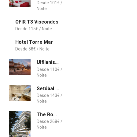
101
€
OFIR T3 Viscondes
115
€
Hotel Torre Mar
58
€
Ulfilanis Vila
110
€
Setúbal Oasis House
143
€
The Roof Praia da Rocha
268
€