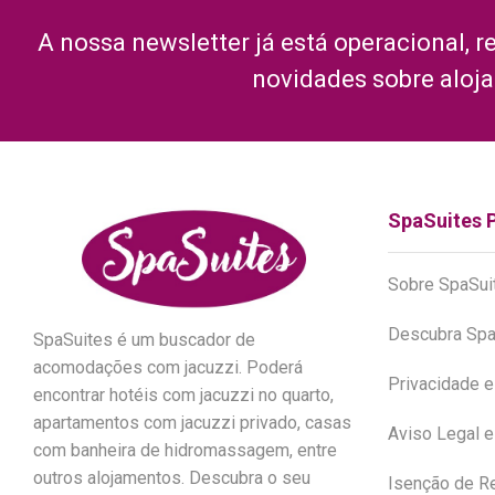
A nossa newsletter já está operacional, r
novidades sobre aloj
SpaSuites 
Sobre SpaSui
Descubra Spa
SpaSuites é um buscador de
acomodações com jacuzzi. Poderá
Privacidade 
encontrar hotéis com jacuzzi no quarto,
apartamentos com jacuzzi privado, casas
Aviso Legal 
com banheira de hidromassagem, entre
outros alojamentos. Descubra o seu
Isenção de R