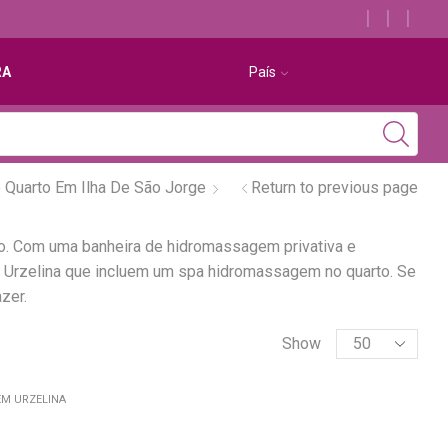
Descubra os melhores alojamentos com jacuzzi
RA
País
 Quarto Em Ilha De São Jorge
Return to previous page
o. Com uma banheira de hidromassagem privativa e
em Urzelina que incluem um spa hidromassagem no quarto. Se
zer.
Show
EM URZELINA