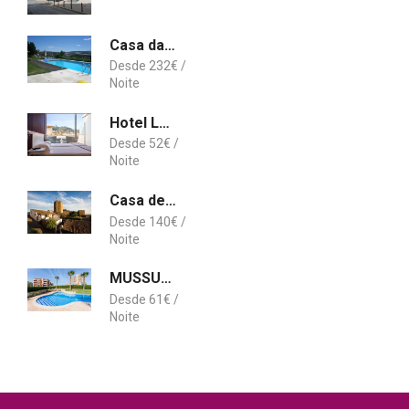
Casa da Pedra
232
€
Hotel Laranjeira
52
€
Casa de Férias A Janela Do Castelo
140
€
MUSSULO BEACH APARTMENT litoralmar
61
€