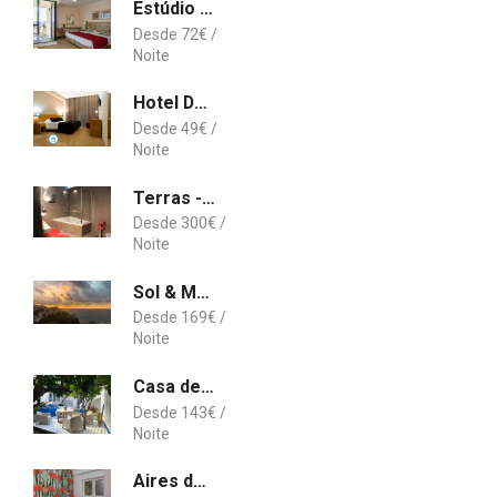
Estúdio vista mar triplo
72
€
Hotel Durao
49
€
Terras - Agroturismo & Vinhos
300
€
Sol & Mar Camara de Lobos
169
€
Casa de Férias Ilha ALFRIDA
143
€
Aires da Serra Hotel