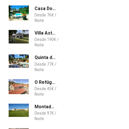
Casa Do Prado Guesthouse
76
€
Villa Astrolabio Refugio
190
€
Quinta das Cantigas with 2 heated pools
77
€
O Refúgio da Serra do Caramulo
45
€
Montado Hotel & Golf Resort
97
€