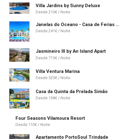
Villa Jardins by Sunny Deluxe
210
€
Janelas do Oceano - Casa de Ferias T3 Vilamoura
241
€
Jasmineiro III by An Island Apart
715
€
Villa Ventura Marina
525
€
Casa da Quinta da Prelada Simão
138
€
Four Seasons Vilamoura Resort
110
€
Apartamento PortoSoul Trindade