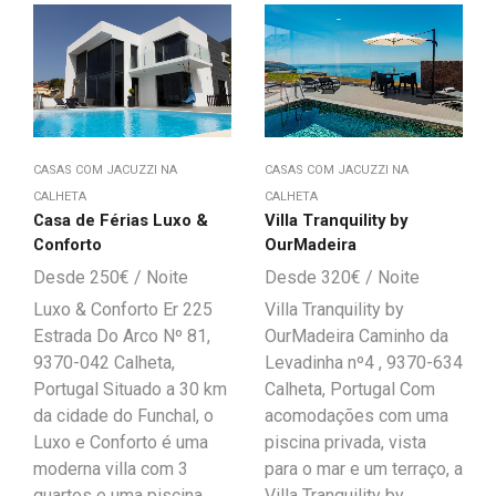
CASAS COM JACUZZI NA
CASAS COM JACUZZI NA
CALHETA
CALHETA
Casa de Férias Luxo &
Villa Tranquility by
Conforto
OurMadeira
250
€
320
€
Luxo & Conforto Er 225
Villa Tranquility by
Estrada Do Arco Nº 81,
OurMadeira Caminho da
9370-042 Calheta,
Levadinha nº4 , 9370-634
Portugal Situado a 30 km
Calheta, Portugal Com
da cidade do Funchal, o
acomodações com uma
Luxo e Conforto é uma
piscina privada, vista
moderna villa com 3
para o mar e um terraço, a
quartos e uma piscina
Villa Tranquility by