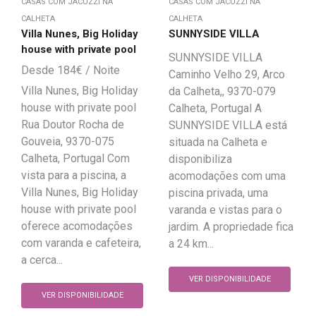
CASAS COM JACUZZI NA
CASAS COM JACUZZI NA
CALHETA
CALHETA
Villa Nunes, Big Holiday
SUNNYSIDE VILLA
house with private pool
SUNNYSIDE VILLA
184
€
Caminho Velho 29, Arco
Villa Nunes, Big Holiday
da Calheta,, 9370-079
house with private pool
Calheta, Portugal A
Rua Doutor Rocha de
SUNNYSIDE VILLA está
Gouveia, 9370-075
situada na Calheta e
Calheta, Portugal Com
disponibiliza
vista para a piscina, a
acomodações com uma
Villa Nunes, Big Holiday
piscina privada, uma
house with private pool
varanda e vistas para o
oferece acomodações
jardim. A propriedade fica
com varanda e cafeteira,
a 24 km...
a cerca...
VER DISPONIBILIDADE
VER DISPONIBILIDADE