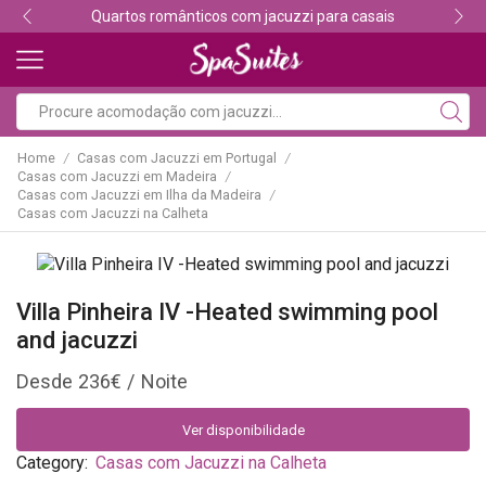
Quartos românticos com jacuzzi para casais
Home
Casas com Jacuzzi em Portugal
/
/
Casas com Jacuzzi em Madeira
/
Casas com Jacuzzi em Ilha da Madeira
/
Casas com Jacuzzi na Calheta
Villa Pinheira IV -Heated swimming pool
and jacuzzi
236
€
Ver disponibilidade
Category:
Casas com Jacuzzi na Calheta