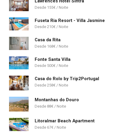
Lawrences Hotel Sintra
155
€
Fuseta Ria Resort - Villa Jasmine
210
€
Casa da Rita
168
€
Fonte Santa Villa
500
€
Casa do Rolo by Trip2Portugal
258
€
Montanhas do Douro
88
€
Litoralmar Beach Apartment
67
€