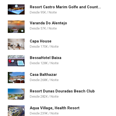
Resort Castro Marim Golfe and Country Club
95
€
Varanda Do Alentejo
57
€
Capa House
170
€
BessaHotel Baixa
128
€
Casa Balthazar
268
€
Resort Dunas Douradas Beach Club
282
€
Aqua Village, Health Resort
239
€