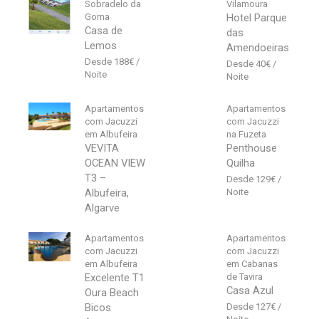
Sobradelo da
Vilamoura
Goma
Hotel Parque
Casa de
das
Lemos
Amendoeiras
188
€
40
€
Apartamentos
Apartamentos
com Jacuzzi
com Jacuzzi
em Albufeira
na Fuzeta
VEVITA
Penthouse
OCEAN VIEW
Quilha
T3 –
129
€
Albufeira,
Algarve
Apartamentos
Apartamentos
com Jacuzzi
com Jacuzzi
em Albufeira
em Cabanas
Excelente T1
de Tavira
Casa Azul
Oura Beach
Bicos
127
€