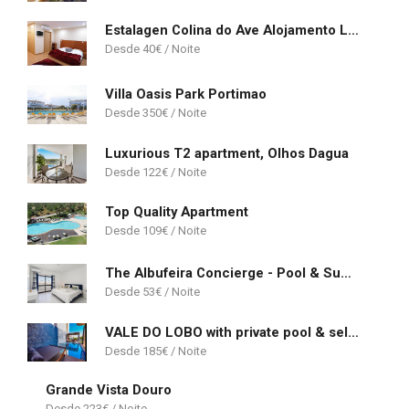
Estalagen Colina do Ave Alojamento Local
40
€
Villa Oasis Park Portimao
350
€
Luxurious T2 apartment, Olhos Dagua
122
€
Top Quality Apartment
109
€
The Albufeira Concierge - Pool & Sunset Balconies
53
€
VALE DO LOBO with private pool & self check-in!
185
€
Grande Vista Douro
223
€