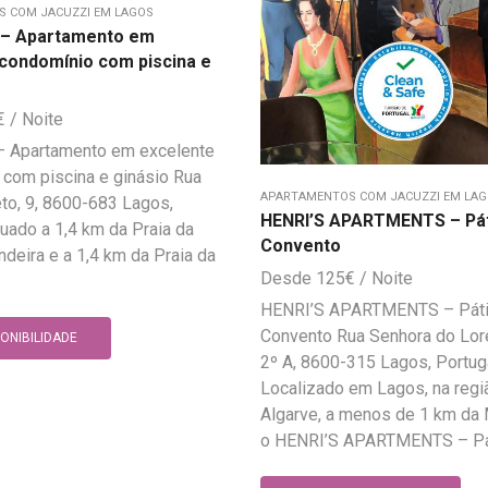
 COM JACUZZI EM LAGOS
u – Apartamento em
condomínio com piscina e
€
 – Apartamento em excelente
com piscina e ginásio Rua
APARTAMENTOS COM JACUZZI EM LA
eto, 9, 8600-683 Lagos,
HENRI’S APARTMENTS – Pát
tuado a 1,4 km da Praia da
Convento
ndeira e a 1,4 km da Praia da
125
€
HENRI’S APARTMENTS – Páti
Convento Rua Senhora do Lore
PONIBILIDADE
2º A, 8600-315 Lagos, Portug
Localizado em Lagos, na regi
Algarve, a menos de 1 km da 
o HENRI’S APARTMENTS – Páti