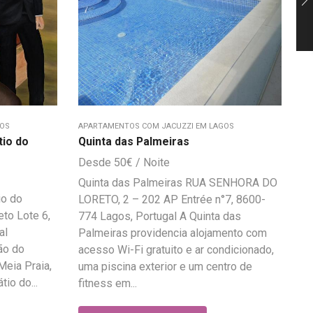
GOS
APARTAMENTOS COM JACUZZI EM LAGOS
io do
Quinta das Palmeiras
50
€
Quinta das Palmeiras RUA SENHORA DO
o do
LORETO, 2 – 202 AP Entrée n°7, 8600-
to Lote 6,
774 Lagos, Portugal A Quinta das
al
Palmeiras providencia alojamento com
ão do
acesso Wi-Fi gratuito e ar condicionado,
Meia Praia,
uma piscina exterior e um centro de
o do...
fitness em...