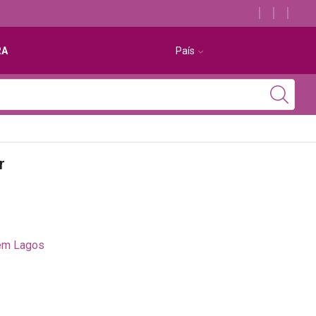
Descubra os melhores alojamentos com jacuzzi
RA
País
r
em Lagos