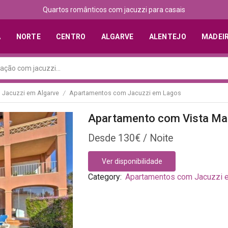
Quartos românticos com jacuzzi para casais
A
NORTE
CENTRO
ALGARVE
ALENTEJO
MADEI
Jacuzzi em Algarve
Apartamentos com Jacuzzi em Lagos
/
Apartamento com Vista Ma
130
€
Ver disponibilidade
Category:
Apartamentos com Jacuzzi 