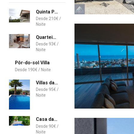
Quinta Porto dos Lobos
210
€
Quarteira, Algarve - Seaview - Horizonte Mar
93
€
Pôr-do-sol Villa
190
€
Villas da Quintã
95
€
Casa da Benfeitoria Guimarães
90
€