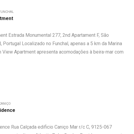
FUNCHAL
rtment
ment Estrada Monumental 277, 2nd Apartament F, São
, Portugal Localizado no Funchal, apenas a 5 km da Marina
ean View Apartment apresenta acomodações à beira-mar com
CANIÇO
sidence
ence Rua Calçada edificio Caniço Mar r/c C, 9125-067