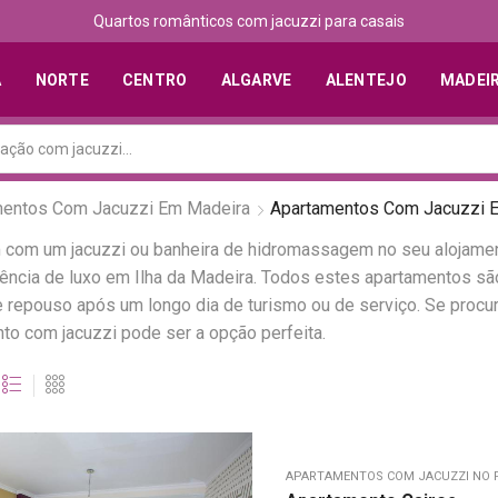
Quartos românticos com jacuzzi para casais
A
NORTE
CENTRO
ALGARVE
ALENTEJO
MADEI
mentos Com Jacuzzi Em Madeira
Apartamentos Com Jacuzzi E
m com um jacuzzi ou banheira de hidromassagem no seu alojame
iência de luxo em Ilha da Madeira. Todos estes apartamentos 
epouso após um longo dia de turismo ou de serviço. Se procur
o com jacuzzi pode ser a opção perfeita.
APARTAMENTOS COM JACUZZI NO 