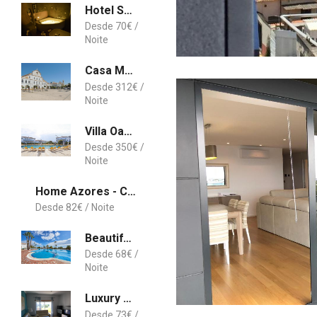
Hotel São Bento da Porta Aberta
70
€
Casa Mercado-5 Min. Praia da Rocha
312
€
Villa Oasis Park Portimao
350
€
Home Azores - Calheta Suites Downtown
82
€
Beautiful Seaside Apartments (WiFi)
68
€
Luxury quiet apartment with private pool near the beach and mountains in Algarve
73
€