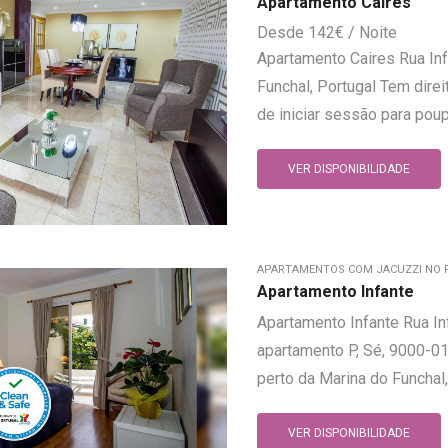
Apartamento Caires
142
€
Apartamento Caires Rua Inf
Funchal, Portugal Tem dir
de iniciar sessão para poup
VER DISPONIBILIDADE
APARTAMENTOS COM JACUZZI NO 
Apartamento Infante
Apartamento Infante Rua Inf
apartamento P, Sé, 9000-012
perto da Marina do Funchal,
VER DISPONIBILIDADE