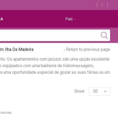
Descubra os melhores alojamentos com jacuzzi
RA
País
m Ilha Da Madeira
Return to previous page
nto. Os apartamentos com jacuzzi são uma opção excelente
são equipados com uma banheira de hidromassagem,
a uma oportunidade especial de gozar as suas férias ou um
Show
FUNCHAL