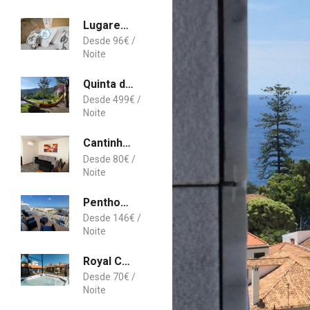
Lugares Com História
96
€
Quinta das Tres Fontes
499
€
Cantinho da Ana
80
€
Penthouse Roma
146
€
Royal Collection Covilhã
70
€