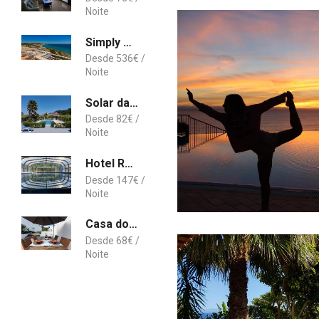
Simply Salema - Casa das Estevas
536
€
Solar da Saudade
82
€
Hotel Rural Vale Do Rio
147
€
Casa do Campo - A Minha Casa
68
€