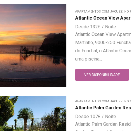
APARTAMENTOS COM JACUZZI NO 
Atlantic Ocean View Apa
132
€
Atlantic Ocean View Apart
Martinho, 9000-250 Funchal
do Funchal, o Atlantic Oc
uma piscina...
VER DISPONIBILIDADE
APARTAMENTOS COM JACUZZI NO 
Atlantic Palm Garden Re
107
€
Atlantic Palm Garden Resid