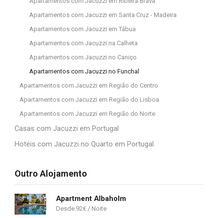
Apartamentos com Jacuzzi em Ribeira Brava
Apartamentos com Jacuzzi em Santa Cruz - Madeira
Apartamentos com Jacuzzi em Tábua
Apartamentos com Jacuzzi na Calheta
Apartamentos com Jacuzzi no Caniço
Apartamentos com Jacuzzi no Funchal
Apartamentos com Jacuzzi em Região do Centro
Apartamentos com Jacuzzi em Região do Lisboa
Apartamentos com Jacuzzi em Região do Norte
Casas com Jacuzzi em Portugal
Hotéis com Jacuzzi no Quarto em Portugal
Outro Alojamento
Apartment Albaholm
92
€