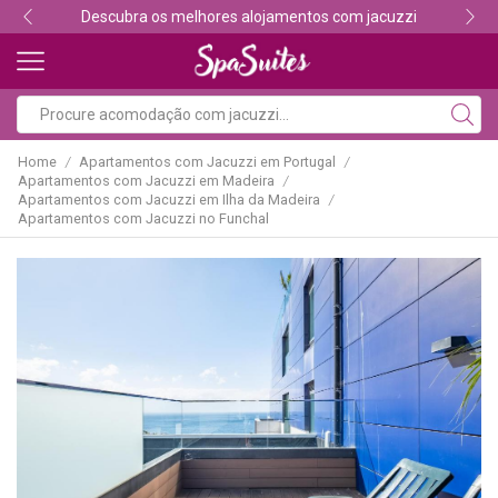
Descubra os melhores alojamentos com jacuzzi
Home
Apartamentos com Jacuzzi em Portugal
/
/
Apartamentos com Jacuzzi em Madeira
/
Apartamentos com Jacuzzi em Ilha da Madeira
/
Apartamentos com Jacuzzi no Funchal