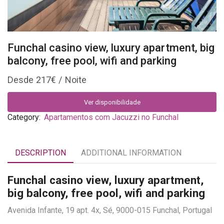
Funchal casino view, luxury apartment, big
balcony, free pool, wifi and parking
217
€
Ver disponibilidade
Category:
Apartamentos com Jacuzzi no Funchal
DESCRIPTION
ADDITIONAL INFORMATION
Funchal casino view, luxury apartment,
big balcony, free pool, wifi and parking
Avenida Infante, 19 apt. 4x, Sé, 9000-015 Funchal, Portugal