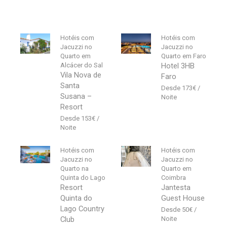
Hotéis com
Hotéis com
Jacuzzi no
Jacuzzi no
Quarto em
Quarto em Faro
Alcácer do Sal
Hotel 3HB
Vila Nova de
Faro
Santa
173
€
Susana –
Resort
153
€
Hotéis com
Hotéis com
Jacuzzi no
Jacuzzi no
Quarto na
Quarto em
Quinta do Lago
Coimbra
Resort
Jantesta
Quinta do
Guest House
Lago Country
50
€
Club