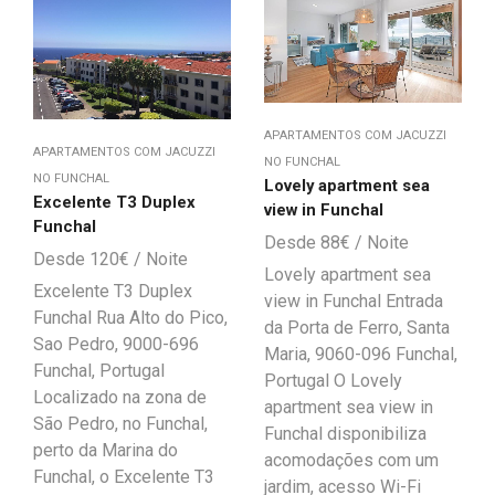
APARTAMENTOS COM JACUZZI
APARTAMENTOS COM JACUZZI
NO FUNCHAL
NO FUNCHAL
Lovely apartment sea
Excelente T3 Duplex
view in Funchal
Funchal
88
€
120
€
Lovely apartment sea
Excelente T3 Duplex
view in Funchal Entrada
Funchal Rua Alto do Pico,
da Porta de Ferro, Santa
Sao Pedro, 9000-696
Maria, 9060-096 Funchal,
Funchal, Portugal
Portugal O Lovely
Localizado na zona de
apartment sea view in
São Pedro, no Funchal,
Funchal disponibiliza
perto da Marina do
acomodações com um
Funchal, o Excelente T3
jardim, acesso Wi-Fi