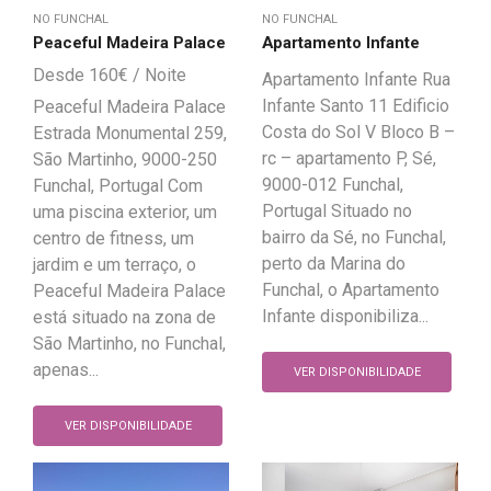
NO FUNCHAL
NO FUNCHAL
Peaceful Madeira Palace
Apartamento Infante
160
€
Apartamento Infante Rua
Infante Santo 11 Edificio
Peaceful Madeira Palace
Costa do Sol V Bloco B –
Estrada Monumental 259,
rc – apartamento P, Sé,
São Martinho, 9000-250
9000-012 Funchal,
Funchal, Portugal Com
Portugal Situado no
uma piscina exterior, um
bairro da Sé, no Funchal,
centro de fitness, um
perto da Marina do
jardim e um terraço, o
Funchal, o Apartamento
Peaceful Madeira Palace
Infante disponibiliza...
está situado na zona de
São Martinho, no Funchal,
apenas...
VER DISPONIBILIDADE
VER DISPONIBILIDADE