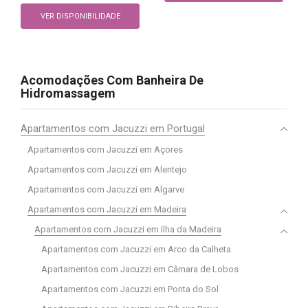
VER DISPONIBILIDADE
Acomodações Com Banheira De
Hidromassagem
Apartamentos com Jacuzzi em Portugal
Apartamentos com Jacuzzi em Açores
Apartamentos com Jacuzzi em Alentejo
Apartamentos com Jacuzzi em Algarve
Apartamentos com Jacuzzi em Madeira
Apartamentos com Jacuzzi em Ilha da Madeira
Apartamentos com Jacuzzi em Arco da Calheta
Apartamentos com Jacuzzi em Câmara de Lobos
Apartamentos com Jacuzzi em Ponta do Sol