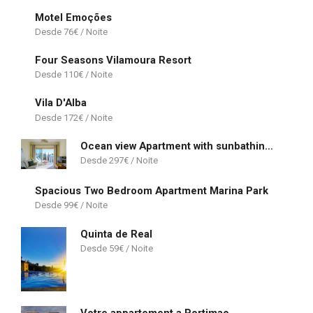
Motel Emoções
76
€
Four Seasons Vilamoura Resort
110
€
Vila D'Alba
172
€
Ocean view Apartment with sunbathing Terrace, 2 Swimming pools & Tennis court
297
€
Spacious Two Bedroom Apartment Marina Park
99
€
Quinta de Real
59
€