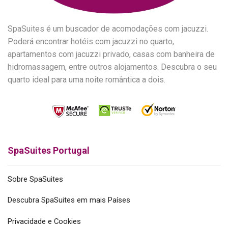
SpaSuites é um buscador de acomodações com jacuzzi.
Poderá encontrar hotéis com jacuzzi no quarto,
apartamentos com jacuzzi privado, casas com banheira de
hidromassagem, entre outros alojamentos. Descubra o seu
quarto ideal para uma noite romântica a dois.
SpaSuites Portugal
Sobre SpaSuites
Descubra SpaSuites em mais Países
Privacidade e Cookies