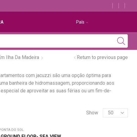
Descubra os melhores alojamentos com jacuzzi
RA
País
m Ilha Da Madeira
Return to previous page
partamentos com jacuzzi são uma opção óptima para
m uma banheira de hidromassagem, proporcionando aos
especial de aproveitar as suas férias ou um fim-de-
Show
PONTA DO SOL
- GROUND FLOOR- SEA VIEW