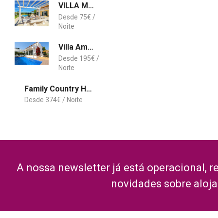
VILLA MONTE VELHO
75
€
Villa Amelia 156 - Clever Details
195
€
Family Country House
374
€
A nossa newsletter já está operacional, r
novidades sobre aloj