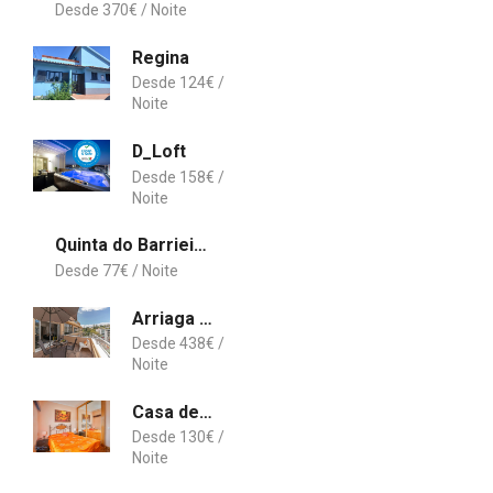
370
€
Regina
124
€
D_Loft
158
€
Quinta do Barrieiro - Art Selection by Maria Leal da Costa
77
€
Arriaga I by An Island Apart
438
€
Casa de Campo Duas Aguas Arribes
130
€