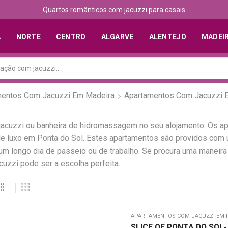
Quartos românticos com jacuzzi para casais
A
NORTE
CENTRO
ALGARVE
ALENTEJO
MADEI
mentos Com Jacuzzi Em Madeira
Apartamentos Com Jacuzzi E
acuzzi ou banheira de hidromassagem no seu alojamento. Os a
 de luxo em Ponta do Sol. Estes apartamentos são providos co
 longo dia de passeio ou de trabalho. Se procura uma maneira 
uzzi pode ser a escolha perfeita.
APARTAMENTOS COM JACUZZI EM 
SLICE OF PONTA DO SOL