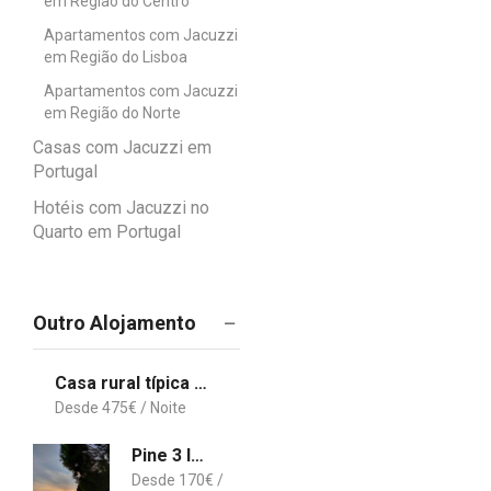
em Região do Centro
Apartamentos com Jacuzzi
em Região do Lisboa
Apartamentos com Jacuzzi
em Região do Norte
Casas com Jacuzzi em
Portugal
Hotéis com Jacuzzi no
Quarto em Portugal
Outro Alojamento
Casa rural típica algarvia
475
€
Pine 3 Inn, holiday home, activities and more
170
€