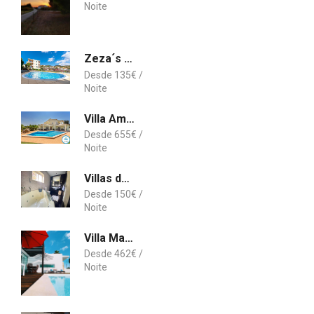
Zeza´s apartament
135
€
Villa Amarela
655
€
Villas do Monte Guimarães
150
€
Villa Mar Garajau
462
€