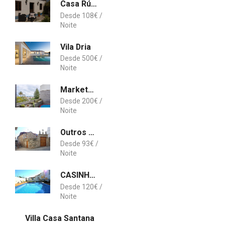
Casa Rústica
108
€
Vila Dria
500
€
Marketplace Apartment 2
200
€
Outros Tempos - Turismo de Aldeia
93
€
CASINHA DO SURF, BALEAL
120
€
Villa Casa Santana