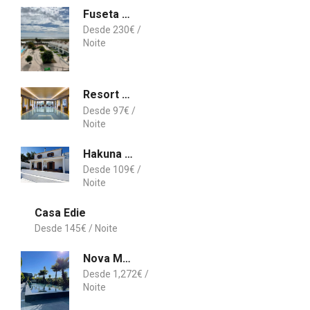
Fuseta Apartments, Vista Mar - Penthouse
230
€
Resort Dolce CampoReal Lisboa
97
€
Hakuna matata
109
€
Casa Edie
145
€
Nova Mansão LA
1,272
€