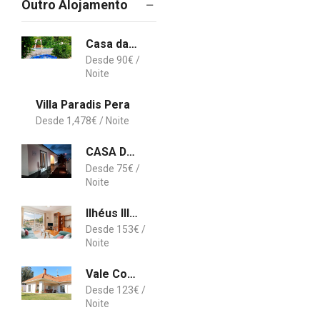
Outro Alojamento
Casa da Benfeitoria Guimarães
90
€
Villa Paradis Pera
1,478
€
CASA DO ADRO -GRANEL
75
€
Ilhéus III by An Island Apart
153
€
Vale Cottage
123
€