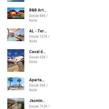
B&B Artvilla
84
€
AL - Terrace Pool Vilamoura Marina
137
€
Casal da Serra
60
€
Apartamento AH
95
€
Jasmineiro III by An Island Apart
715
€