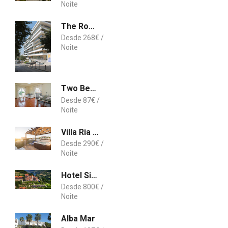
The Roof Praia da Rocha
268
€
Two Bedroom Apartment Olhos de Agua
87
€
Villa Ria Rose, Alto da Ria 23 - jacuzzi and beach
290
€
Hotel Six Senses Douro Valley
800
€
Alba Mar