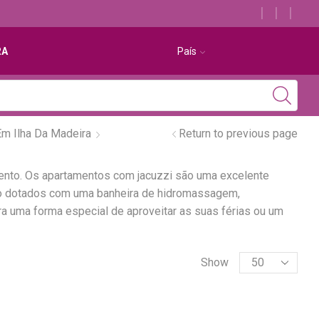
Descubra os melhores alojamentos com jacuzzi
RA
País
m Ilha Da Madeira
Return to previous page
ento. Os apartamentos com jacuzzi são uma excelente
são dotados com uma banheira de hidromassagem,
a uma forma especial de aproveitar as suas férias ou um
Show