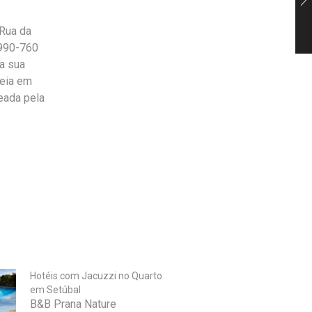
Rua da
4990-760
a sua
deia em
eada pela
Hotéis com Jacuzzi no Quarto
em Setúbal
B&B Prana Nature