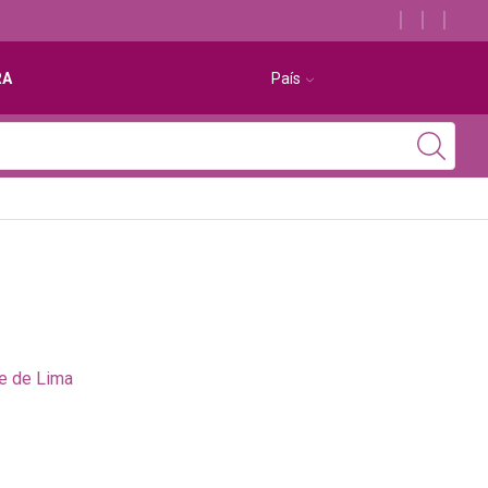
Descubra os melhores alojamentos com jacuzzi
RA
País
e de Lima