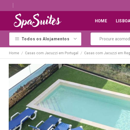
Descubra os melhores alojamentos com jacuzzi
HOME
LISBO
Todos os Alojamentos
Home
Casas com Jacuzzi em Portugal
Casas com Jacuzzi em Reg
/
/