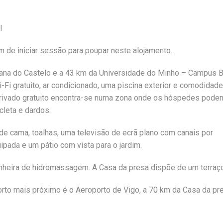
l
 de iniciar sessão para poupar neste alojamento.
iana do Castelo e a 43 km da Universidade do Minho – Campus B
i gratuito, ar condicionado, uma piscina exterior e comodidad
privado gratuito encontra-se numa zona onde os hóspedes pode
cleta e dardos.
 de cama, toalhas, uma televisão de ecrã plano com canais por
ipada e um pátio com vista para o jardim.
nheira de hidromassagem. A Casa da presa dispõe de um terraço
orto mais próximo é o Aeroporto de Vigo, a 70 km da Casa da pr