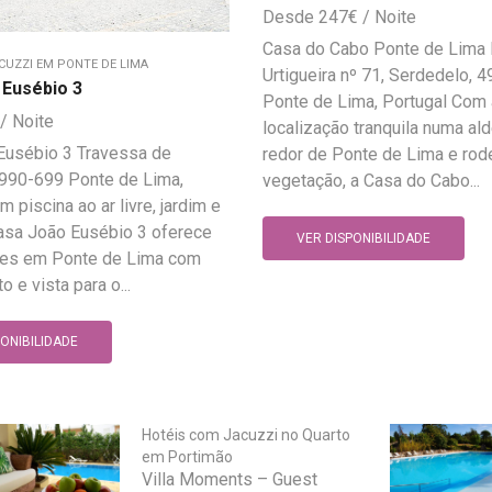
247
€
Casa do Cabo Ponte de Lima 
CUZZI EM PONTE DE LIMA
Urtigueira nº 71, Serdedelo, 
 Eusébio 3
Ponte de Lima, Portugal Com 
localização tranquila numa al
Eusébio 3 Travessa de
redor de Ponte de Lima e rod
4990-699 Ponte de Lima,
vegetação, a Casa do Cabo...
 piscina ao ar livre, jardim e
Casa João Eusébio 3 oferece
VER DISPONIBILIDADE
es em Ponte de Lima com
o e vista para o...
PONIBILIDADE
Hotéis com Jacuzzi no Quarto
em Portimão
Villa Moments – Guest