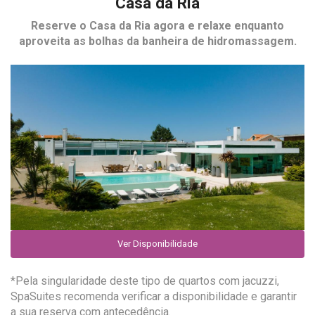
Casa da Ria
Reserve o
Casa da Ria
agora e relaxe enquanto
aproveita as bolhas da banheira de hidromassagem.
Ver Disponibilidade
*Pela singularidade deste tipo de quartos com jacuzzi,
SpaSuites recomenda verificar a disponibilidade e garantir
a sua reserva com antecedência.