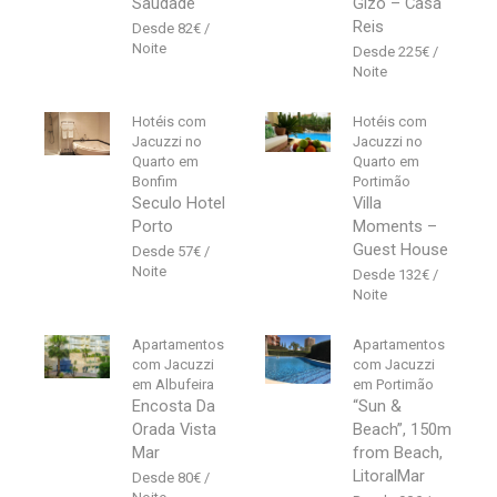
Saudade
Gizo – Casa
Reis
82
€
225
€
Hotéis com
Hotéis com
Jacuzzi no
Jacuzzi no
Quarto em
Quarto em
Bonfim
Portimão
Seculo Hotel
Villa
Porto
Moments –
Guest House
57
€
132
€
Apartamentos
Apartamentos
com Jacuzzi
com Jacuzzi
em Albufeira
em Portimão
Encosta Da
“Sun &
Orada Vista
Beach”, 150m
Mar
from Beach,
LitoralMar
80
€