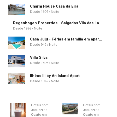
Charm House Casa da Eira
160
€
Regenbogen Properties - Salgados Vila das Lagoas
199
€
Casa Juju - Férias em familia em apartamento com piscina perto da praia
94
€
Villa Silva
360
€
Ilhéus III by An Island Apart
153
€
Hotéis com
Hotéis com
Jacuzzi no
Jacuzzi no
Quarto em
Quarto em