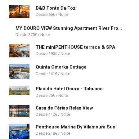
B&B Fonte Da Foz
66
€
MY DOURO VIEW Stunning Apartment River Front
275
€
THE miniPENTHOUSE terrace & SPA
190
€
Quinta Omorka Cottage
141
€
Placido Hotel Douro - Tabuaco
75
€
Casa de Férias Relax View
110
€
Penthouse Marina By Vilamoura Sun
218
€