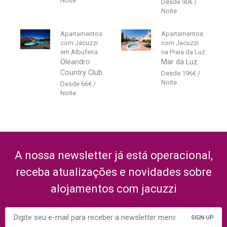
90
€
Apartamentos
Apartamentos
com Jacuzzi
com Jacuzzi
em Albufeira
na Praia da Luz
Oleandro
Mar da Luz
Country Club
196
€
66
€
A nossa newsletter já está operacional,
receba atualizações e novidades sobre
alojamentos com jacuzzi