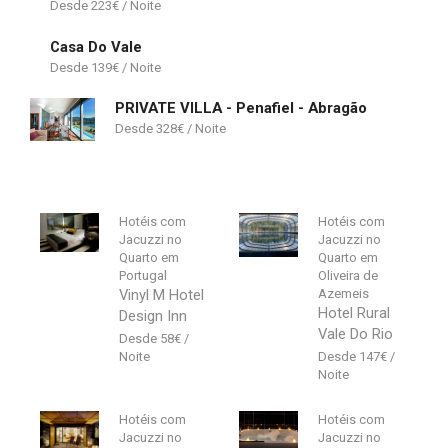
223
€
Casa Do Vale
139
€
PRIVATE VILLA - Penafiel - Abragão
328
€
Hotéis com
Hotéis com
Jacuzzi no
Jacuzzi no
Quarto em
Quarto em
Portugal
Oliveira de
Vinyl M Hotel
Azemeis
Hotel Rural
Design Inn
Vale Do Rio
58
€
147
€
Hotéis com
Hotéis com
Jacuzzi no
Jacuzzi no