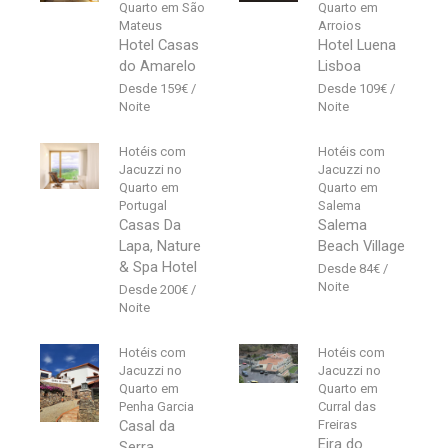
Quarto em São
Quarto em
Mateus
Arroios
Hotel Casas
Hotel Luena
do Amarelo
Lisboa
159
€
109
€
Hotéis com
Hotéis com
Jacuzzi no
Jacuzzi no
Quarto em
Quarto em
Portugal
Salema
Casas Da
Salema
Lapa, Nature
Beach Village
& Spa Hotel
84
€
200
€
Hotéis com
Hotéis com
Jacuzzi no
Jacuzzi no
Quarto em
Quarto em
Penha Garcia
Curral das
Casal da
Freiras
Eira do
Serra