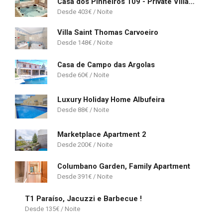
Casa dos Pinheiros 109 - Private Villa with pool & heated SPA
403
€
Villa Saint Thomas Carvoeiro
148
€
Casa de Campo das Argolas
60
€
Luxury Holiday Home Albufeira
88
€
Marketplace Apartment 2
200
€
Columbano Garden, Family Apartment
391
€
T1 Paraíso, Jacuzzi e Barbecue !
135
€