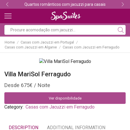
Quartos românticos com jacuzzi para casais
Home
Casas com Jacuzzi em Portugal
/
/
Casas com Jacuzzi em Algarve
Casas com Jacuzzi em Ferragudo
/
Villa MariSol Ferragudo
675
€
Ver disponibilidade
Category:
Casas com Jacuzzi em Ferragudo
DESCRIPTION
ADDITIONAL INFORMATION