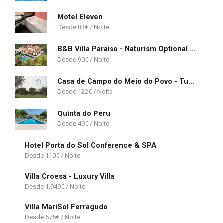
Motel Eleven
83
€
B&B Villa Paraiso - Naturism Optional Adults Only
90
€
Casa de Campo do Meio do Povo - Turismo de Habitação
122
€
Quinta do Peru
49
€
Hotel Porta do Sol Conference & SPA
110
€
Villa Croesa - Luxury Villa
1,949
€
Villa MariSol Ferragudo
675
€