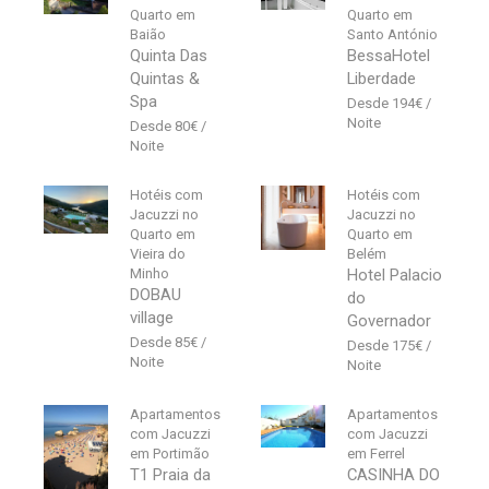
Quarto em
Quarto em
Baião
Santo António
Quinta Das
BessaHotel
Quintas &
Liberdade
Spa
194
€
80
€
Hotéis com
Hotéis com
Jacuzzi no
Jacuzzi no
Quarto em
Quarto em
Vieira do
Belém
Minho
Hotel Palacio
DOBAU
do
village
Governador
85
€
175
€
Apartamentos
Apartamentos
com Jacuzzi
com Jacuzzi
em Portimão
em Ferrel
T1 Praia da
CASINHA DO