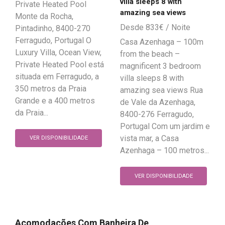
villa sleeps 8 with
Private Heated Pool
amazing sea views
Monte da Rocha,
833
€
Pintadinho, 8400-270
Ferragudo, Portugal O
Casa Azenhaga – 100m
Luxury Villa, Ocean View,
from the beach –
Private Heated Pool está
magnificent 3 bedroom
situada em Ferragudo, a
villa sleeps 8 with
350 metros da Praia
amazing sea views Rua
Grande e a 400 metros
de Vale da Azenhaga,
da Praia...
8400-276 Ferragudo,
Portugal Com um jardim e
vista mar, a Casa
VER DISPONIBILIDADE
Azenhaga – 100 metros...
VER DISPONIBILIDADE
Acomodações Com Banheira De