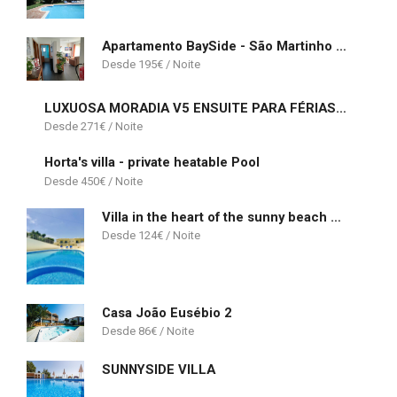
Apartamento BaySide - São Martinho do Porto
195
€
LUXUOSA MORADIA V5 ENSUITE PARA FÉRIAS EM QUARTEIRA
271
€
Horta's villa - private heatable Pool
450
€
Villa in the heart of the sunny beach of Albufeira
124
€
Casa João Eusébio 2
86
€
SUNNYSIDE VILLA