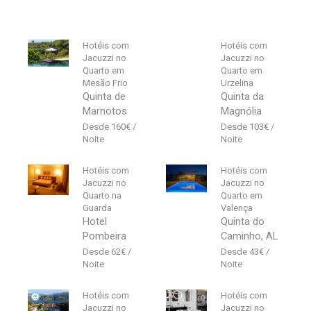
Hotéis com
Hotéis com
Jacuzzi no
Jacuzzi no
Quarto em
Quarto em
Mesão Frio
Urzelina
Quinta de
Quinta da
Marnotos
Magnólia
160
€
103
€
Hotéis com
Hotéis com
Jacuzzi no
Jacuzzi no
Quarto na
Quarto em
Guarda
Valença
Hotel
Quinta do
Pombeira
Caminho, AL
62
€
43
€
Hotéis com
Hotéis com
Jacuzzi no
Jacuzzi no