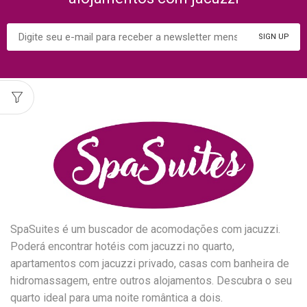
SpaSuites é um buscador de acomodações com jacuzzi.
Poderá encontrar hotéis com jacuzzi no quarto,
apartamentos com jacuzzi privado, casas com banheira de
hidromassagem, entre outros alojamentos. Descubra o seu
quarto ideal para uma noite romântica a dois.