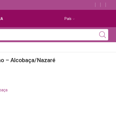
Descubra os melhores alojamentos com jacuzzi
RA
País
mo – Alcobaça/Nazaré
baça