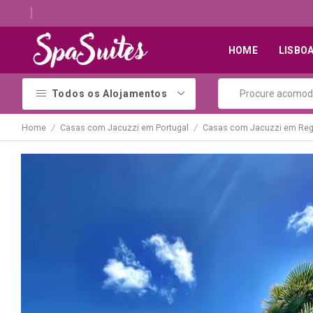
Descubra os melhores alojamentos com jacuzzi
HOME
LISBO
Todos os Alojamentos
Home
Casas com Jacuzzi em Portugal
Casas com Jacuzzi em Reg
/
/