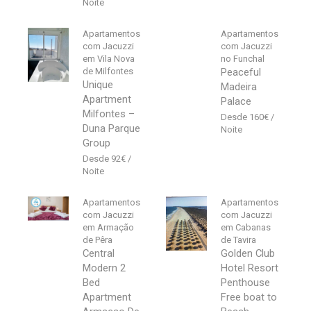
Apartamentos
Apartamentos
com Jacuzzi
com Jacuzzi
em Vila Nova
no Funchal
de Milfontes
Peaceful
Unique
Madeira
Apartment
Palace
Milfontes –
160
€
Duna Parque
Group
92
€
Apartamentos
Apartamentos
com Jacuzzi
com Jacuzzi
em Armação
em Cabanas
de Pêra
de Tavira
Central
Golden Club
Modern 2
Hotel Resort
Bed
Penthouse
Apartment
Free boat to