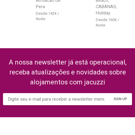
Armacao De
Beach,
Pera
CABANAS,
Holiday
142
€
160
€
A nossa newsletter já está operacional,
receba atualizações e novidades sobre
alojamentos com jacuzzi