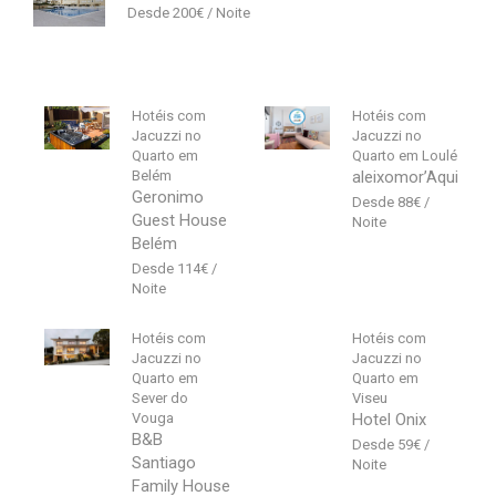
200
€
Hotéis com
Hotéis com
Jacuzzi no
Jacuzzi no
Quarto em
Quarto em Loulé
Belém
aleixomor’Aqui
Geronimo
88
€
Guest House
Belém
114
€
Hotéis com
Hotéis com
Jacuzzi no
Jacuzzi no
Quarto em
Quarto em
Sever do
Viseu
Vouga
Hotel Onix
B&B
59
€
Santiago
Family House