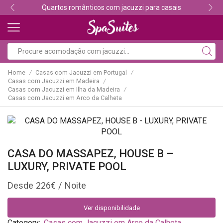
sais
Descubra os melhores alojamentos com jacuz
Home
Casas com Jacuzzi em Portugal
/
/
Casas com Jacuzzi em Madeira
/
Casas com Jacuzzi em Ilha da Madeira
/
Casas com Jacuzzi em Arco da Calheta
CASA DO MASSAPEZ, HOUSE B –
LUXURY, PRIVATE POOL
226
€
Ver disponibilidade
Category:
Casas com Jacuzzi em Arco da Calheta