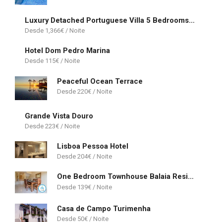
Luxury Detached Portuguese Villa 5 Bedrooms Villa Waterfall Only 5 Minutes From The Marina Vilamoura
1,366
€
Hotel Dom Pedro Marina
115
€
Peaceful Ocean Terrace
220
€
Grande Vista Douro
223
€
Lisboa Pessoa Hotel
204
€
One Bedroom Townhouse Balaia Residence
139
€
Casa de Campo Turimenha
50
€