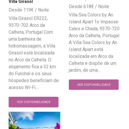
Villa Girasol
618
€
119
€
Villa Sea Colors by An
Villa Girasol ER222,
Island Apart 1o Impasse
9370-702 Arco da
Cales e Chada, 9370-720
Calheta, Portugal Com
Arco da Calheta, Portugal
uma banheira de
A Villa Sea Colors by An
hidromassagem, a Villa
Island Apart está
Girasol está localizada
localizada em Arco da
no Arco da Calheta. O
Calheta e dispõe de um
alojamento fica a 32 km
jardim, de uma...
do Funchal e os seus
hóspedes beneficiam de
VER DISPONIBILIDADE
acesso Wi-Fi...
VER DISPONIBILIDADE