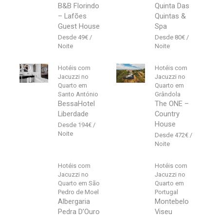
B&B Florindo
Quinta Das
– Lafões
Quintas &
Guest House
Spa
49
€
80
€
Hotéis com
Hotéis com
Jacuzzi no
Jacuzzi no
Quarto em
Quarto em
Santo António
Grândola
BessaHotel
The ONE –
Liberdade
Country
House
194
€
472
€
Hotéis com
Hotéis com
Jacuzzi no
Jacuzzi no
Quarto em São
Quarto em
Pedro de Moel
Portugal
Albergaria
Montebelo
Pedra D’Ouro
Viseu