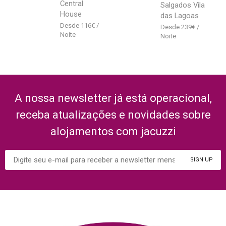
Central
Salgados Vila
House
das Lagoas
116
€
239
€
A nossa newsletter já está operacional,
receba atualizações e novidades sobre
alojamentos com jacuzzi