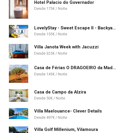
Hotel Palacio do Governador
175
€
LovelyStay - Sweet Escape II - Backyard
155
€
Villa Janota Week with Jacuzzi
325
€
Casa de Férias O DRAGOEIRO da Madalena!
145
€
Casa de Campo da Alzira
50
€
Villa Maelouance- Clever Details
497
€
Villa Golf Millenium, Vilamoura