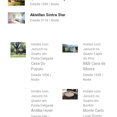
153
€
Akivillas Sintra Star
311
€
Hotéis com
Hotéis com
Jacuzzi no
Jacuzzi no
Quarto em
Quarto Lajes
Ponta Delgada
do Pico
Casa Do
B&B Casa da
Populo
Ribeira
105
€
133
€
Hotéis com
Hotéis com
Jacuzzi no
Jacuzzi no
Quarto em
Quarto em
Ponta Delgada
Bonfim
Antillia Hotel
Monte Carlo
Love Porto
64
€