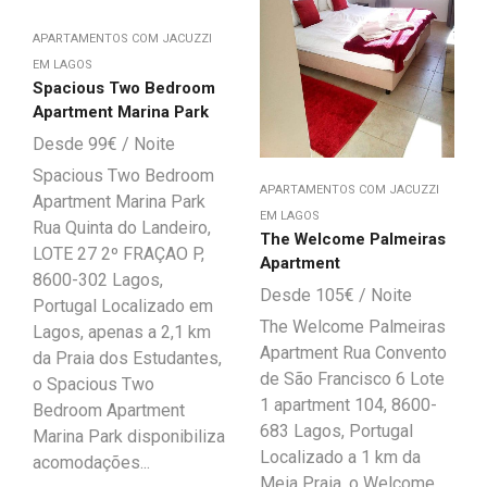
APARTAMENTOS COM JACUZZI
EM LAGOS
Spacious Two Bedroom
Apartment Marina Park
99
€
Spacious Two Bedroom
APARTAMENTOS COM JACUZZI
Apartment Marina Park
EM LAGOS
Rua Quinta do Landeiro,
The Welcome Palmeiras
LOTE 27 2º FRAÇAO P,
Apartment
8600-302 Lagos,
105
€
Portugal Localizado em
The Welcome Palmeiras
Lagos, apenas a 2,1 km
Apartment Rua Convento
da Praia dos Estudantes,
de São Francisco 6 Lote
o Spacious Two
1 apartment 104, 8600-
Bedroom Apartment
683 Lagos, Portugal
Marina Park disponibiliza
Localizado a 1 km da
acomodações...
Meia Praia, o Welcome