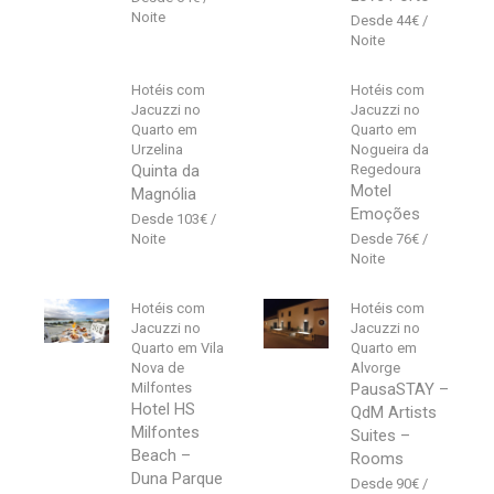
44
€
Hotéis com
Hotéis com
Jacuzzi no
Jacuzzi no
Quarto em
Quarto em
Urzelina
Nogueira da
Quinta da
Regedoura
Motel
Magnólia
Emoções
103
€
76
€
Hotéis com
Hotéis com
Jacuzzi no
Jacuzzi no
Quarto em Vila
Quarto em
Nova de
Alvorge
Milfontes
PausaSTAY –
Hotel HS
QdM Artists
Milfontes
Suites –
Beach –
Rooms
Duna Parque
90
€