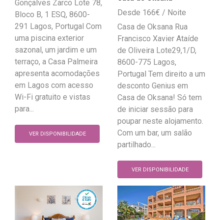
Gonçalves Zarco Lote 78,
166
€
Bloco B, 1 ESQ, 8600-
291 Lagos, Portugal Com
Casa de Oksana Rua
uma piscina exterior
Francisco Xavier Ataíde
sazonal, um jardim e um
de Oliveira Lote29,1/D,
terraço, a Casa Palmeira
8600-775 Lagos,
apresenta acomodações
Portugal Tem direito a um
em Lagos com acesso
desconto Genius em
Wi-Fi gratuito e vistas
Casa de Oksana! Só tem
para...
de iniciar sessão para
poupar neste alojamento.
Com um bar, um salão
VER DISPONIBILIDADE
partilhado...
VER DISPONIBILIDADE