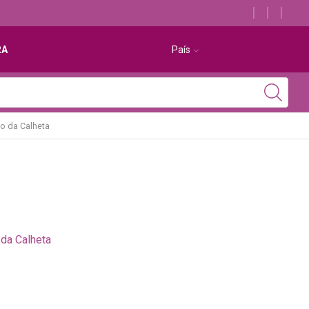
Descubra os melhores alojamentos com jacuzzi
RA
País
o da Calheta
da Calheta