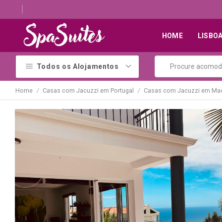
Descubra os melhores alojamentos com jacuzzi
HOME
LISBO
Todos os Alojamentos
Home
Casas com Jacuzzi em Portugal
Casas com Jacuzzi em Mad
/
/