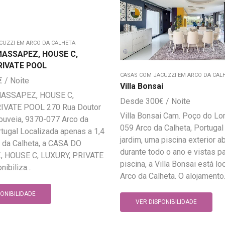
CUZZI EM ARCO DA CALHETA
MASSAPEZ, HOUSE C,
RIVATE POOL
CASAS COM JACUZZI EM ARCO DA CAL
€
Villa Bonsai
ASSAPEZ, HOUSE C,
300
€
IVATE POOL 270 Rua Doutor
Villa Bonsai Cam. Poço do L
ouveia, 9370-077 Arco da
059 Arco da Calheta, Portuga
rtugal Localizada apenas a 1,4
jardim, uma piscina exterior a
 da Calheta, a CASA DO
durante todo o ano e vistas pa
 HOUSE C, LUXURY, PRIVATE
piscina, a Villa Bonsai está lo
ibiliza...
Arco da Calheta. O alojamento.
PONIBILIDADE
VER DISPONIBILIDADE