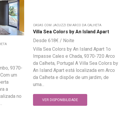
CASAS COM JACUZZI EM ARCO DA CALHETA
Villa Sea Colors by An Island Apart
618
€
HETA
Villa Sea Colors by An Island Apart 1o
Impasse Cales e Chada, 9370-720 Arco
da Calheta, Portugal A Villa Sea Colors by
ombo, 9370-
An Island Apart está localizada em Arco
l Com um
da Calheta e dispõe de um jardim, de
berta
uma...
ra a
calizada no
VER DISPONIBILIDADE
..