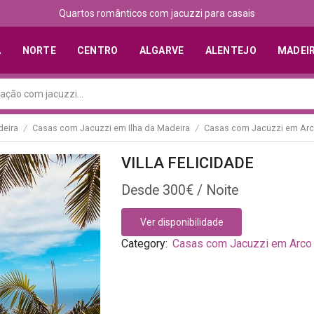
Quartos românticos com jacuzzi para casais
A
NORTE
CENTRO
ALGARVE
ALENTEJO
MADEI
eira
Casas com Jacuzzi em Ilha da Madeira
Casas com Jacuzzi em Arc
/
/
VILLA FELICIDADE
300
€
Ver disponibilidade
Category:
Casas com Jacuzzi em Arco 