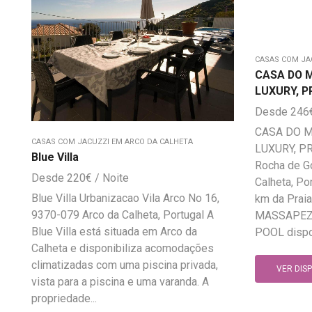
CASAS COM JA
CASA DO 
LUXURY, P
246
CASA DO M
CASAS COM JACUZZI EM ARCO DA CALHETA
LUXURY, PR
Blue Villa
Rocha de G
220
€
Calheta, Po
Blue Villa Urbanizacao Vila Arco No 16,
km da Praia
9370-079 Arco da Calheta, Portugal A
MASSAPEZ,
Blue Villa está situada em Arco da
POOL dispon
Calheta e disponibiliza acomodações
climatizadas com uma piscina privada,
VER DIS
vista para a piscina e uma varanda. A
propriedade...