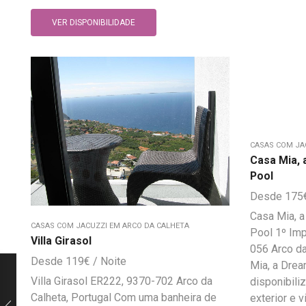
VER DISPONIBILIDADE
CASAS COM JA
Casa Mia, 
Pool
175
Casa Mia, 
CASAS COM JACUZZI EM ARCO DA CALHETA
Pool 1º Im
Villa Girasol
056 Arco da
119
€
Mia, a Dre
Villa Girasol ER222, 9370-702 Arco da
disponibili
Calheta, Portugal Com uma banheira de
exterior e vi