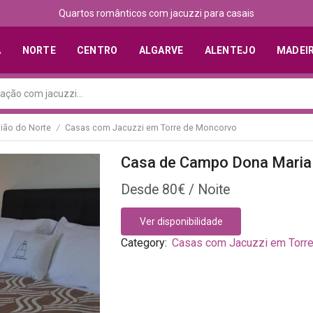
Quartos românticos com jacuzzi para casais
A
NORTE
CENTRO
ALGARVE
ALENTEJO
MADEI
ião do Norte
Casas com Jacuzzi em Torre de Moncorvo
/
Casa de Campo Dona Maria
80
€
Ver disponibilidade
Category:
Casas com Jacuzzi em Torr