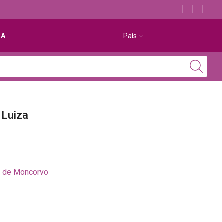
Descubra os melhores alojamentos com jacuzzi
RA
País
 Luiza
e de Moncorvo