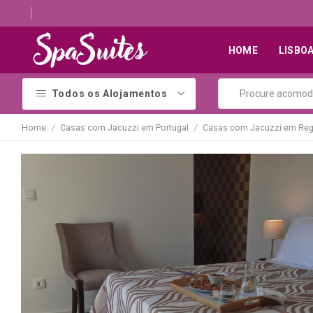
Descubra os melhores alojamentos com jacuzzi
HOME
LISBO
Todos os Alojamentos
Home
Casas com Jacuzzi em Portugal
Casas com Jacuzzi em Reg
/
/