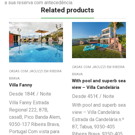
a sua reserva com antecedência.
Related products
CASAS COM JACUZZI EM RIBEIRA
CASAS COM JACUZZI EM RIBEIRA
BRAVA
BRAVA
With pool and superb sea
Villa Fanny
view – Villa Candelária
184
€
451
€
Villa Fanny Estrada
With pool and superb sea
Regional 222, 87B,
view – Villa Candelária
casaB, Pico Banda Alem,
Estrada da Candelária n.º
9350-137 Ribeira Brava,
87, Tabua, 9350-405
Portugal Com vista para
Ribeira Brava, 9350-405