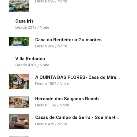
55
€
Casa Iris
234
€
Casa da Benfeitoria Guimarães
90
€
Villa Redonda
478
€
A QUINTA DAS FLORES- Casa do Miradouro
150
€
Herdade dos Salgados Beach
111
€
Casas de Campo da Serra - Soeima Housing
47
€