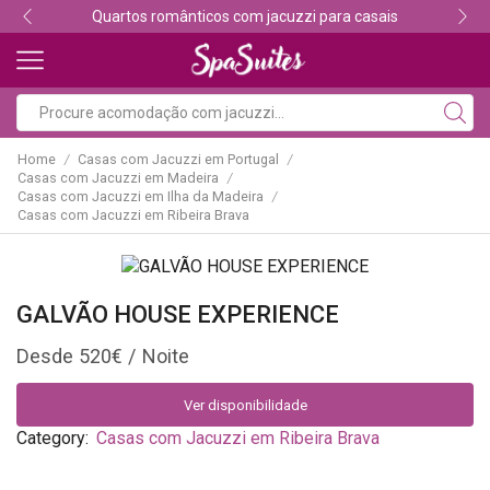
Quartos românticos com jacuzzi para casais
Home
Casas com Jacuzzi em Portugal
/
/
Casas com Jacuzzi em Madeira
/
Casas com Jacuzzi em Ilha da Madeira
/
Casas com Jacuzzi em Ribeira Brava
GALVÃO HOUSE EXPERIENCE
520
€
Ver disponibilidade
Category:
Casas com Jacuzzi em Ribeira Brava