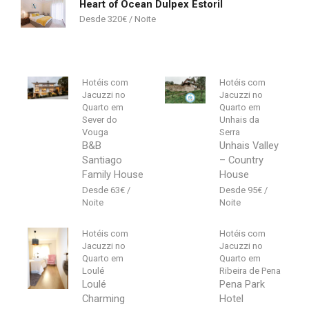
Heart of Ocean Dulpex Estoril
320
€
Hotéis com
Hotéis com
Jacuzzi no
Jacuzzi no
Quarto em
Quarto em
Sever do
Unhais da
Vouga
Serra
B&B
Unhais Valley
Santiago
– Country
Family House
House
63
€
95
€
Hotéis com
Hotéis com
Jacuzzi no
Jacuzzi no
Quarto em
Quarto em
Loulé
Ribeira de Pena
Loulé
Pena Park
Charming
Hotel