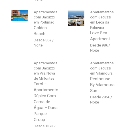
Apartamentos
Apartamentos
com Jacuzzi
com Jacuzzi
em Portimão
em Leça da
Golden
Palmeira
Love Sea
Beach
Apartment
80
€
98
€
Apartamentos
Apartamentos
com Jacuzzi
com Jacuzzi
em Vila Nova
em Vilamoura
de Milfontes
Penthouse
Farol –
By Vilamoura
Apartamento
Sun
Dúplex Com
286
€
Cama de
Água – Duna
Parque
Group
137
€