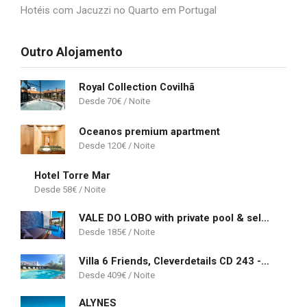
Hotéis com Jacuzzi no Quarto em Portugal
Outro Alojamento
Royal Collection Covilhã
70
€
Oceanos premium apartment
120
€
Hotel Torre Mar
58
€
VALE DO LOBO with private pool & self check-in!
185
€
Villa 6 Friends, Cleverdetails CD 243 - quiet area close to a Spa and Pinhal golf course
409
€
ALYNES