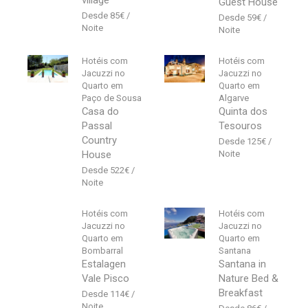
village
Guest House
85
€
59
€
Hotéis com
Hotéis com
Jacuzzi no
Jacuzzi no
Quarto em
Quarto em
Paço de Sousa
Algarve
Casa do
Quinta dos
Passal
Tesouros
Country
125
€
House
522
€
Hotéis com
Hotéis com
Jacuzzi no
Jacuzzi no
Quarto em
Quarto em
Bombarral
Santana
Estalagen
Santana in
Vale Pisco
Nature Bed &
Breakfast
114
€