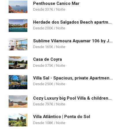
Penthouse Canico Mar
337
€
Herdade dos Salgados Beach apartment
200
€
Sublime Vilamoura Aquamar 106 by JG Apartments
165
€
Casa de Coyra
375
€
Villa Sal - Spacious, private Apartment in a Villa with pool
250
€
Cozy Luxury big Pool Villa & childrens Zoo
797
€
Villa Atlântico | Ponta do Sol
108
€