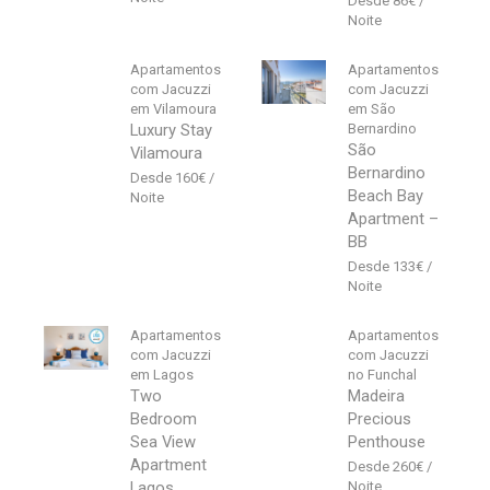
86
€
Apartamentos
Apartamentos
com Jacuzzi
com Jacuzzi
em Vilamoura
em São
Luxury Stay
Bernardino
São
Vilamoura
Bernardino
160
€
Beach Bay
Apartment –
BB
133
€
Apartamentos
Apartamentos
com Jacuzzi
com Jacuzzi
em Lagos
no Funchal
Two
Madeira
Bedroom
Precious
Sea View
Penthouse
Apartment
260
€
Lagos