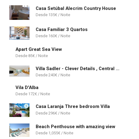
Casa Setúbal Alecrim Country House
135
€
Casa Familiar 3 Quartos
160
€
Apart Great Sea View
85
€
Villa Sadler - Clever Details , Central Vilamoura, Sleeps 6, luxury, walking distance
240
€
Vila D'Alba
172
€
Casa Laranja Three bedroom Villa
296
€
Beach Penthouse with amazing view
1,055
€