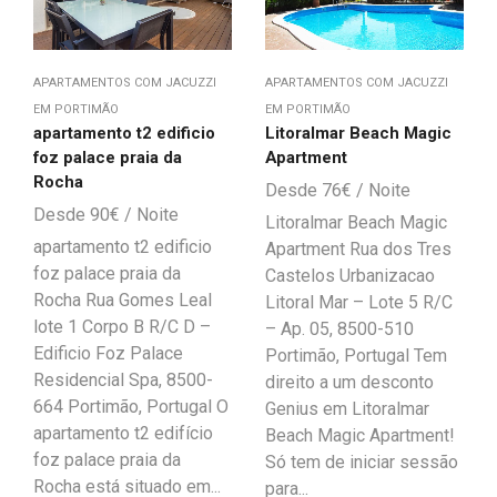
APARTAMENTOS COM JACUZZI
APARTAMENTOS COM JACUZZI
EM PORTIMÃO
EM PORTIMÃO
apartamento t2 edificio
Litoralmar Beach Magic
foz palace praia da
Apartment
Rocha
76
€
90
€
Litoralmar Beach Magic
apartamento t2 edificio
Apartment Rua dos Tres
foz palace praia da
Castelos Urbanizacao
Rocha Rua Gomes Leal
Litoral Mar – Lote 5 R/C
lote 1 Corpo B R/C D –
– Ap. 05, 8500-510
Edificio Foz Palace
Portimão, Portugal Tem
Residencial Spa, 8500-
direito a um desconto
664 Portimão, Portugal O
Genius em Litoralmar
apartamento t2 edifício
Beach Magic Apartment!
foz palace praia da
Só tem de iniciar sessão
Rocha está situado em...
para...