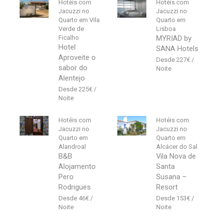
Hotéis com
Hotéis com
Jacuzzi no
Jacuzzi no
Quarto em Vila
Quarto em
Verde de
Lisboa
Ficalho
MYRIAD by
Hotel
SANA Hotels
Aproveite o
227
€
sabor do
Alentejo
225
€
Hotéis com
Hotéis com
Jacuzzi no
Jacuzzi no
Quarto em
Quarto em
Alandroal
Alcácer do Sal
B&B
Vila Nova de
Alojamento
Santa
Pero
Susana –
Rodrigues
Resort
46
€
153
€