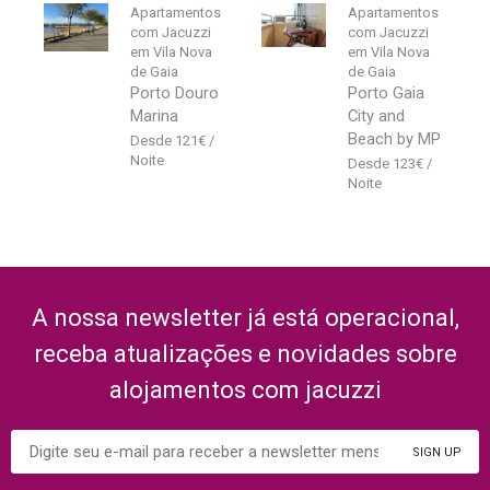
Apartamentos
Apartamentos
com Jacuzzi
com Jacuzzi
em Vila Nova
em Vila Nova
de Gaia
de Gaia
Porto Douro
Porto Gaia
Marina
City and
Beach by MP
121
€
123
€
A nossa newsletter já está operacional,
receba atualizações e novidades sobre
alojamentos com jacuzzi