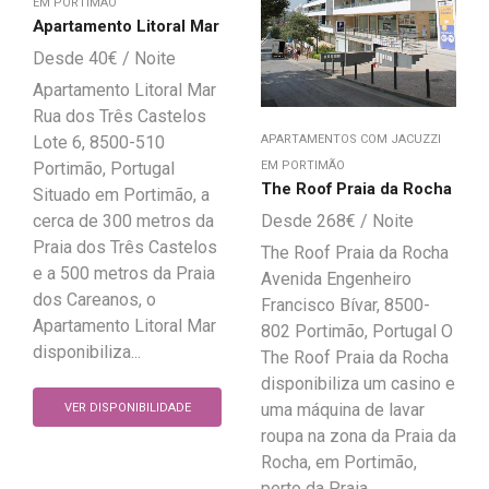
EM PORTIMÃO
Apartamento Litoral Mar
40
€
Apartamento Litoral Mar
Rua dos Três Castelos
Lote 6, 8500-510
APARTAMENTOS COM JACUZZI
Portimão, Portugal
EM PORTIMÃO
The Roof Praia da Rocha
Situado em Portimão, a
cerca de 300 metros da
268
€
Praia dos Três Castelos
The Roof Praia da Rocha
e a 500 metros da Praia
Avenida Engenheiro
dos Careanos, o
Francisco Bívar, 8500-
Apartamento Litoral Mar
802 Portimão, Portugal O
disponibiliza...
The Roof Praia da Rocha
disponibiliza um casino e
uma máquina de lavar
VER DISPONIBILIDADE
roupa na zona da Praia da
Rocha, em Portimão,
perto da Praia...