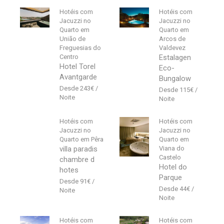
Hotéis com
Hotéis com
Jacuzzi no
Jacuzzi no
Quarto em
Quarto em
União de
Arcos de
Freguesias do
Valdevez
Centro
Estalagen
Hotel Torel
Eco-
Avantgarde
Bungalow
243
€
115
€
Hotéis com
Hotéis com
Jacuzzi no
Jacuzzi no
Quarto em Pêra
Quarto em
villa paradis
Viana do
Castelo
chambre d
Hotel do
hotes
Parque
91
€
44
€
Hotéis com
Hotéis com