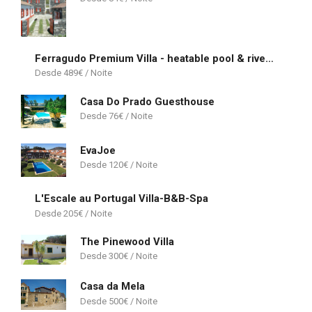
Ferragudo Premium Villa - heatable pool & river views
489
€
Casa Do Prado Guesthouse
76
€
EvaJoe
120
€
L'Escale au Portugal Villa-B&B-Spa
205
€
The Pinewood Villa
300
€
Casa da Mela
500
€