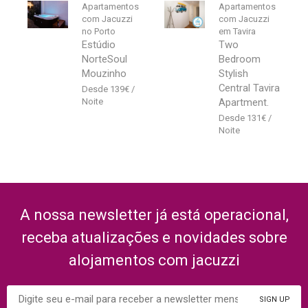
Apartamentos
Apartamentos
com Jacuzzi
com Jacuzzi
no Porto
em Tavira
Estúdio
Two
NorteSoul
Bedroom
Mouzinho
Stylish
Central Tavira
139
€
Apartment.
131
€
A nossa newsletter já está operacional,
receba atualizações e novidades sobre
alojamentos com jacuzzi