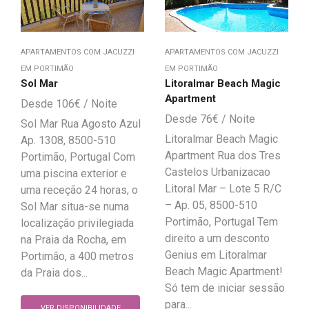
APARTAMENTOS COM JACUZZI
APARTAMENTOS COM JACUZZI
EM PORTIMÃO
EM PORTIMÃO
Sol Mar
Litoralmar Beach Magic
Apartment
106
€
76
€
Sol Mar Rua Agosto Azul
Litoralmar Beach Magic
Ap. 1308, 8500-510
Apartment Rua dos Tres
Portimão, Portugal Com
Castelos Urbanizacao
uma piscina exterior e
Litoral Mar – Lote 5 R/C
uma receção 24 horas, o
– Ap. 05, 8500-510
Sol Mar situa-se numa
Portimão, Portugal Tem
localização privilegiada
direito a um desconto
na Praia da Rocha, em
Genius em Litoralmar
Portimão, a 400 metros
Beach Magic Apartment!
da Praia dos...
Só tem de iniciar sessão
para...
VER DISPONIBILIDADE