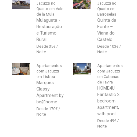
Jacuzzi no
Jacuzzi no
Quarto em Vale
Quarto em
de la Mula
Barroselas
Mulagueta -
Quinta da
Restauração
Fonte –
e Turismo
Viana do
Rural
Castelo
35
€
103
€
Apartamentos
Apartamentos
com Jacuzzi
com Jacuzzi
em Lisboa
em Cabanas
Marques
de Tavira
HOME4U –
Classy
Fantastic 2
Apartment by
bedroom
be@home
apartment,
170
€
with pool
49
€